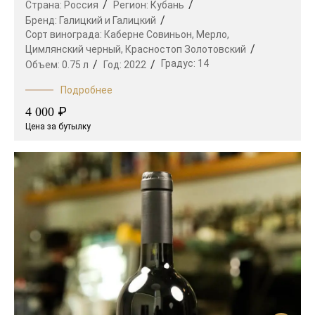
Страна:
Россия
Регион:
Кубань
Бренд:
Галицкий и Галицкий
Сорт винограда:
Каберне Совиньон,
Мерло,
Цимлянский черный,
Красностоп Золотовский
Градус:
14
Объем:
0.75 л
Год:
2022
Подробнее
₽
4 000
Цена за бутылку