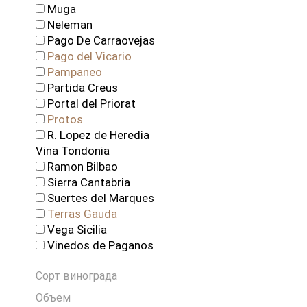
Muga
Neleman
Pago De Carraovejas
Pago del Vicario
Pampaneo
Partida Creus
Portal del Priorat
Protos
R. Lopez de Heredia
Vina Tondonia
Ramon Bilbao
Sierra Cantabria
Suertes del Marques
Terras Gauda
Vega Sicilia
Vinedos de Paganos
Сорт винограда
Объем