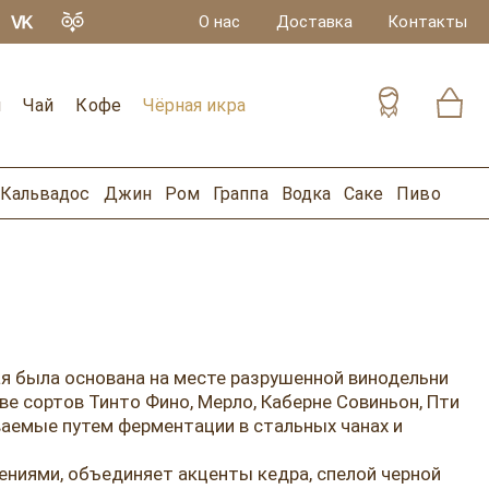
О нас
Доставка
Контакты
и
Чай
Кофе
Чёрная икра
Кальвадос
Джин
Ром
Граппа
Водка
Саке
Пиво
ая была основана на месте разрушенной винодельни
ве сортов Тинто Фино, Мерло, Каберне Совиньон, Пти
ваемые путем ферментации в стальных чанах и
ениями, объединяет акценты кедра, спелой черной