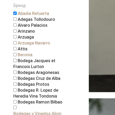
Новая Зеландия
Бренд
Португалия
Abadia Retuerta
Россия
Adegas Tollodouro
Словения
Alvaro Palacios
США
Arinzano
Франция
Arzuaga
Чехия
Arzuaga Navarro
Чили
Attis
ЮАР
Beronia
Bodega Jacques et
Francois Lurton
Bodegas Aragonesas
Bodegas Cruz de Alba
Bodegas Protos
Bodegas R. Lopez de
Heredia Vina Tondonia
Bodegas Ramon Bilbao
Bodegas y Vinedos Alion