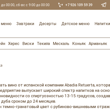
 до 00:00, сб-вс с 9:00 до 00:00
+7 926 109 59 39
е меню
Завтраки
Десерты
Детское меню
Напитк
ейн
Херес
Виски
Текила
Мескаль
Коньяк
Арманьяк
ta
ать вино от испанской компании Abadia Retuerta, котор
 Предприятие выпускает широкий спектр напитков на осно
зновидности со спиртуозностью 13-15 градусов, созда
 дуба сроком до 24 месяцев.
ен темно-гранатовый цвет с рубиново-вишневыми отраж