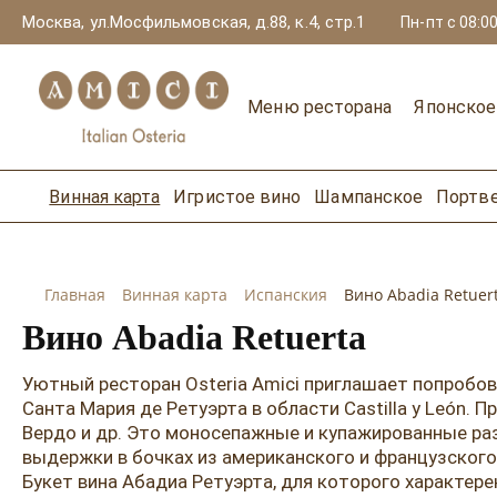
Москва, ул.Мосфильмовская, д.88, к.4, стр.1
Пн-пт с 08:00
Меню ресторана
Японско
Винная карта
Игристое вино
Шампанское
Портв
Главная
Винная карта
Испанския
Вино Abadia Retuer
Вино Abadia Retuerta
Уютный ресторан Osteria Amici приглашает попробов
Санта Мария де Ретуэрта в области Castilla y León.
Вердо и др. Это моносепажные и купажированные ра
выдержки в бочках из американского и французского
Букет вина Абадиа Ретуэрта, для которого характер