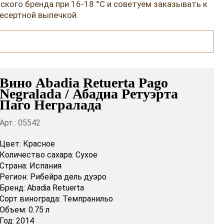
кого бренда при 16-18 °C и советуем заказывать к
десертной выпечкой.
Вино Abadia Retuerta Pago
Negralada / Абадиа Ретуэрта
Паго Негралада
Арт.: 05542
Цвет:
Красное
Количество сахара:
Сухое
Страна:
Испания
Регион:
Рибейра дель дуэро
Бренд:
Abadia Retuerta
Сорт винограда:
Темпранильо
Объем:
0.75 л
Год:
2014