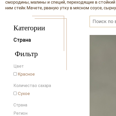
смородины, малины и специй, переходящие в стойкий
ним стейк Мачете, рваную утку в мясном соусе, сырн
Категории
Страна
Австралия
Фильтр
Австрия
Аргентина
Цвет
Венгрия
Германия
Красное
Греция
Количество сахара
Грузия
Израиль
Сухое
Испания
Страна
Италия
Ливан
Регион