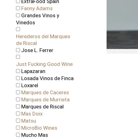
ExtraFood Spain
Fanny Adams
Grandes Vinos y
Vinedos
Herederos del Marques
de Riscal
Jose L. Ferrer
Just Fucking Good Wine
Lapazaran
Losada Vinos de Finca
Loxarel
Marques de Caceres
Marques de Murrieta
Marques de Riscal
Mas Doix
Matsu
MicroBio Wines
Mucho Mas