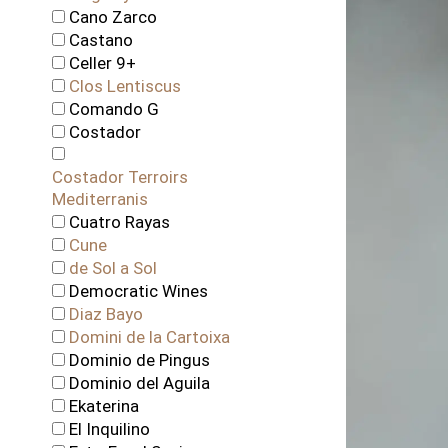
Cano Zarco
Castano
Celler 9+
Clos Lentiscus
Comando G
Costador
Costador Terroirs
Mediterranis
Cuatro Rayas
Cune
de Sol a Sol
Democratic Wines
Diaz Bayo
Domini de la Cartoixa
Dominio de Pingus
Dominio del Aguila
Ekaterina
El Inquilino