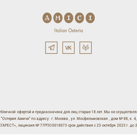
убличной офертой и предназначена для лиц старше 18 лет. Мы не осуществл
ерия Амичи" по адресу: г. Москва , ул. Мосфильмовская , дом № 88, к. 4, ст. 1
АРЕСТ», лицензия № 77РПО0018073 срок действия с 23 октября 2023 г. до 2