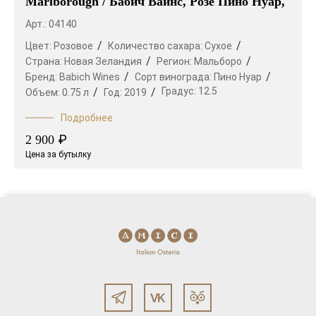
Marlborough / Бабич Вайнс, Розе Пино Нуар,
Арт.: 04140
Цвет:
Розовое
Количество сахара:
Сухое
Страна:
Новая Зеландия
Регион:
Мальборо
Бренд:
Babich Wines
Сорт винограда:
Пино Нуар
Градус:
12.5
Объем:
0.75 л
Год:
2019
Подробнее
₽
2 900
Цена за бутылку