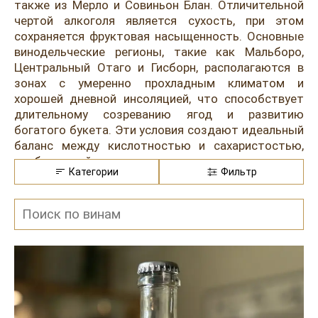
Розовые вина
Ром
также из Мерло и Совиньон Блан. Отличительной
чертой алкоголя является сухость, при этом
Итальянские вина
Граппа
сохраняется фруктовая насыщенность. Основные
винодельческие регионы, такие как Мальборо,
Французские вина
Водка
Центральный Отаго и Гисборн, располагаются в
зонах с умеренно прохладным климатом и
Испанские вина
Саке
хорошей дневной инсоляцией, что способствует
длительному созреванию ягод и развитию
Пиво
богатого букета. Эти условия создают идеальный
баланс между кислотностью и сахаристостью,
необходимый для получения вина с ярко
Категории
Фильтр
выраженной свежестью и легкой минеральностью.
Производство новозеландского розового сухого
вина отличается высокой технологичностью и
строгим контролем качества на всех этапах. После
сбора винограда ягоды сразу охлаждают для
сохранения свежести и аромата. Основной метод
— это прямое прессование или короткая
мацерация, позволяющая получить нежный цвет и
тонкие фруктовые оттенки. Ферментация обычно