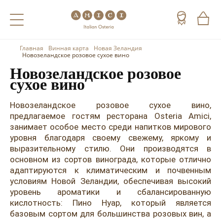
Главная
Винная карта
Новая Зеландия
Назад
Назад
Назад
Новозеландское розовое сухое вино
Новозеландское розовое
Холодные напитки
Вино
Виски
сухое вино
Чай
Шампанское
Коньяк
Новозеландское розовое сухое вино,
предлагаемое гостям ресторана Osteria Amici,
Кофе
Игристое вино
Арманьяк
занимает особое место среди напитков мирового
уровня благодаря своему свежему, яркому и
Портвейн
Текила
выразительному стилю. Они производятся в
Херес
Мескаль
основном из сортов винограда, которые отлично
адаптируются к климатическим и почвенным
Красные вина
Кальвадос
условиям Новой Зеландии, обеспечивая высокий
уровень ароматики и сбалансированную
Белые вина
Джин
кислотность: Пино Нуар, который является
базовым сортом для большинства розовых вин, а