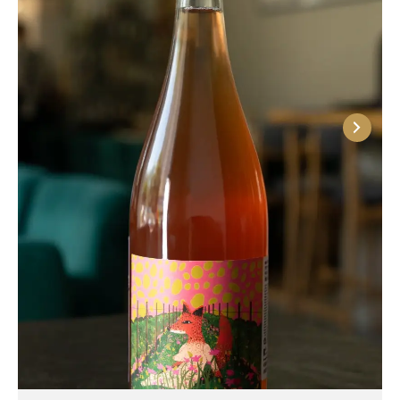
проходит при низких температурах с
использованием специальных штаммов дрожжей,
что сохраняет чистоту и яркость ароматов. Вина
не подвергают вызреванию в дубе, чтобы не
потерять свежесть и лёгкость, а чаще всего
ферментация и выдержка происходят в стальных
ёмкостях. В аромате доминируют нотки клубники,
малины, красной смородины, дополненные
легкими цветочными и цитрусовыми оттенками.
Во вкусе они сочетают приятную кислотность,
умеренную фруктовость и лёгкую сухость, что
делает их гармоничными и хорошо
сбалансированными. Такие вина отлично подходят
для сопровождения пиццы с морепродуктами,
салата с рукколой и креветками «Италия»,
спагетти фрутти ди маре, ризотто с крабом. Все
эти блюда можно найти в меню нашего ресторана.