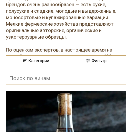
Розовые вина
Ром
брендов очень разнообразен — есть сухие,
полусухие и сладкие, молодые и выдержанные,
Итальянские вина
Граппа
моносортовые и купажированные вариации.
Мелкие фермерские хозяйства представляют
Французские вина
Водка
оригинальные авторские, органические и
узкотерруарные образцы.
Испанские вина
Саке
Пиво
По оценкам экспертов, в настоящее время на
российском рынке насчитывается около 400
Категории
Фильтр
наименований розового вина. Примерно 45%
поставляет Кубань, 40% - Крым, оставшиеся 15% -
это Дагестан, Северная Осетия, Ростовская,
Ставропольская, Самарская и Волгоградская
области. Отечественные виноделы не
ограничивают себя в выборе сортов: активно
используют автохтоны (Цимлянский Черный,
Красностоп, Мариновский и др.), а также рейнские,
бургундские и бордоские исконные разновидности
(Каберне Совиньон, Пино Нуар, Мальбек, Цвайгельт
и т. п.) и даже экзотические для наших краев