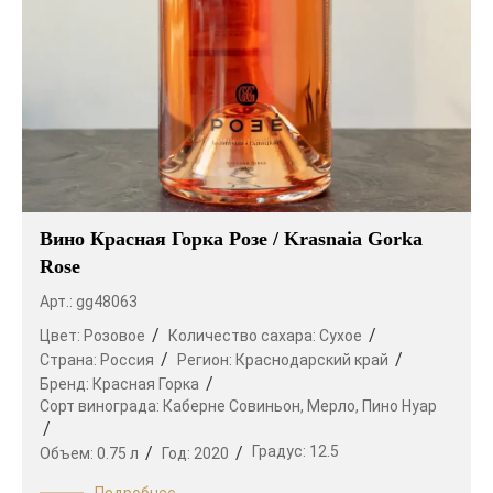
Вино Красная Горка Розе / Krasnaia Gorka
Rose
Арт.: gg48063
Цвет:
Розовое
Количество сахара:
Сухое
Страна:
Россия
Регион:
Краснодарский край
Бренд:
Красная Горка
Сорт винограда:
Каберне Совиньон,
Мерло,
Пино Нуар
Градус:
12.5
Объем:
0.75 л
Год:
2020
Подробнее