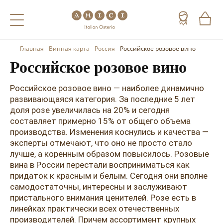
Главная
Винная карта
Россия
Российское розовое вино
Назад
Назад
Назад
Российское розовое вино
Холодные напитки
Вино
Виски
Российское розовое вино — наиболее динамично
Чай
Шампанское
Коньяк
развивающаяся категория. За последние 5 лет
доля розе увеличилась на 20% и сегодня
Кофе
Игристое вино
Арманьяк
составляет примерно 15% от общего объема
производства. Изменения коснулись и качества —
Портвейн
Текила
эксперты отмечают, что оно не просто стало
лучше, а коренным образом повысилось. Розовые
Херес
Мескаль
вина в России перестали восприниматься как
придаток к красным и белым. Сегодня они вполне
Красные вина
Кальвадос
самодостаточны, интересны и заслуживают
пристального внимания ценителей. Розе есть в
Белые вина
Джин
линейках практически всех отечественных
производителей. Причем ассортимент крупных