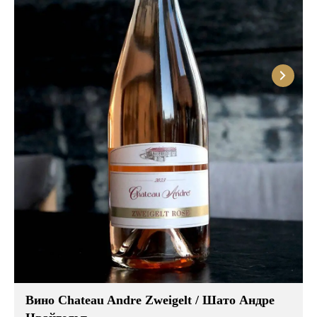
Темпранильо, Марселан и Зинфандель. Больше
половины российского розового вина делается
классическим способом — только из красного
винограда, путем кратковременной мацерации
сока на мезге. Остальная часть — путем
ассамбляжа красных и белых сортов.
Отечественное розе может быть как легким,
летним, навевающим курортно-отпускные
ассоциации, так и серьезным, сложным, с
потенциалом к дальнейшей выдержке в бутылке. В
любом случае оно станет отличным выбором,
если Вам захочется привнести нотку
изысканности в свою трапезу.
Вино Chateau Andre Zweigelt / Шато Андре