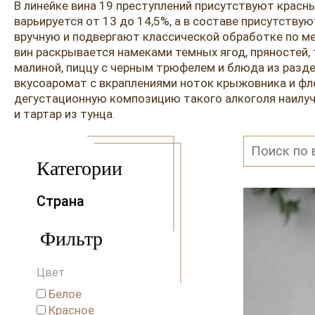
В линейке вина 19 преступлений присутствуют красны
варьируется от 13 до 14,5%, а в составе присутству
вручную и подвергают классической обработке по м
вин раскрывается намеками темных ягод, пряностей, 
малиной, пиццу с черным трюфелем и блюда из раз
вкусоаромат с вкраплениями ноток крыжовника и фле
дегустационную композицию такого алкоголя наилуч
и тартар из тунца.
Категории
Страна
Австралия
Фильтр
Австрия
Аргентина
Цвет
Венгрия
Германия
Белое
Красное
Греция