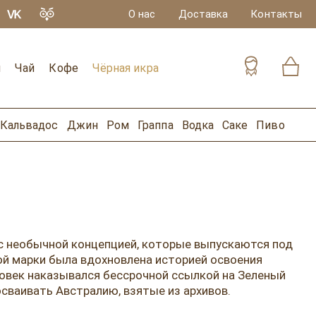
О нас
Доставка
Контакты
и
Чай
Кофе
Чёрная икра
Кальвадос
Джин
Ром
Граппа
Водка
Саке
Пиво
 с необычной концепцией, которые выпускаются под
вой марки была вдохновлена историей освоения
еловек наказывался бессрочной ссылкой на Зеленый
енных осваивать Австралию, взятые из архивов.