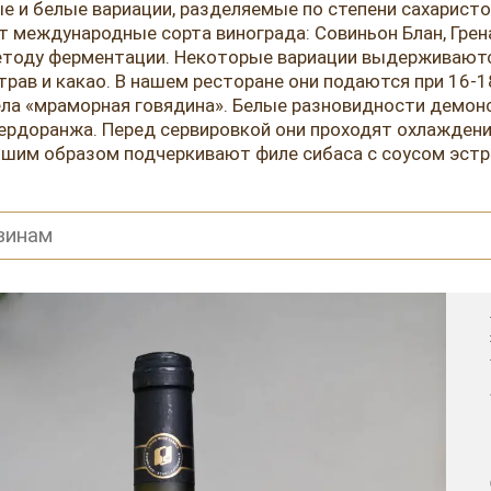
е и белые вариации, разделяемые по степени сахаристос
ют международные сорта винограда: Совиньон Блан, Грен
етоду ферментации. Некоторые вариации выдерживаются
трав и какао. В нашем ресторане они подаются при 16-1
дела «мраморная говядина». Белые разновидности демо
рдоранжа. Перед сервировкой они проходят охлаждение
шим образом подчеркивают филе сибаса с соусом эстра