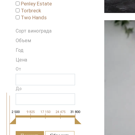
Penley Estate
Torbreck
Two Hands
Сорт винограда
Объем
Год
Цена
От
До
2 500
9 825
17 150
24 475
31 800