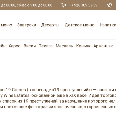
 до 00:00, сб-вс с 9:00 до 00:00
+7 926 109 59 39
е меню
Завтраки
Десерты
Детское меню
Напитк
ейн
Херес
Виски
Текила
Мескаль
Коньяк
Арманьяк
о 19 Crimes (в переводе «19 преступлений») — напитки
 Wine Estates, основанной еще в XIX веке. Идея торго
ан список из 19 преступлений, за нарушение которого ч
ажены настоящие фотографии заключенных, отправл