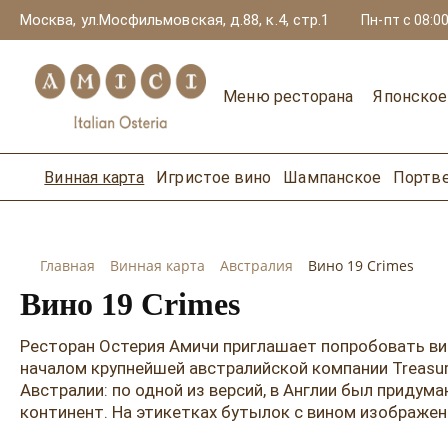
Москва, ул.Мосфильмовская, д.88, к.4, стр.1
Пн-пт с 08:00
Меню ресторана
Японско
Винная карта
Игристое вино
Шампанское
Портв
Главная
Винная карта
Австралия
Вино 19 Crimes
Вино 19 Crimes
Ресторан Остерия Амичи приглашает попробовать вин
началом крупнейшей австралийской компании Treasury
Австралии: по одной из версий, в Англии был придум
континент. На этикетках бутылок с вином изобр