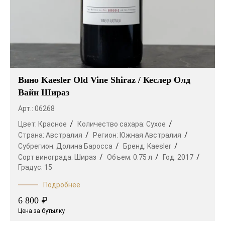
Вино Kaesler Old Vine Shiraz / Кеслер Олд
Вайн Шираз
Арт.: 06268
Цвет:
Красное
Количество сахара:
Сухое
Страна:
Австралия
Регион:
Южная Австралия
Субрегион:
Долина Баросса
Бренд:
Kaesler
Сорт винограда:
Шираз
Объем:
0.75 л
Год:
2017
Градус:
15
Подробнее
₽
6 800
Цена за бутылку