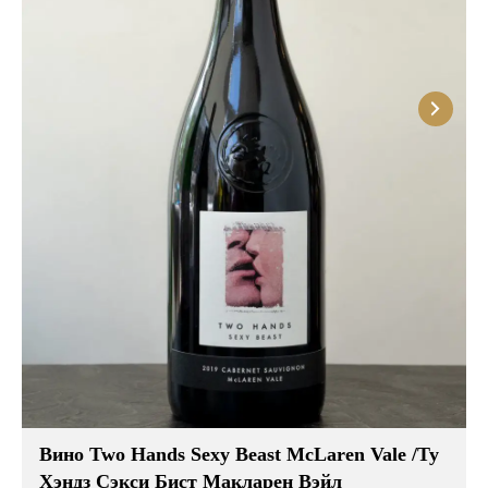
Вино Two Hands Sexy Beast McLaren Vale /Ту
Хэндз Сэкси Бист Макларен Вэйл