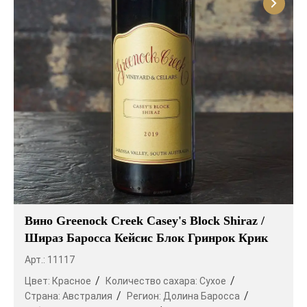
Вино Greenock Creek Casey's Block Shiraz /
Шираз Баросса Кейсис Блок Гринрок Крик
Арт.: 11117
Цвет:
Красное
Количество сахара:
Сухое
Страна:
Австралия
Регион:
Долина Баросса