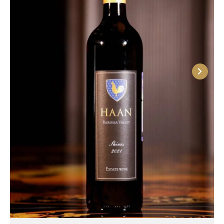
концентрацию и мощный аромат. Вина из Каберне
Совиньон до конца 20 века производились
главным образом в регионе Кунаварра. Благодаря
уникальным красным почвам terra rossa, напитки
из этого сорта приобретают легко узнаваемый
стиль с ярко выраженными мятными нотками в
аромате. Сейчас высококачественные вина из
данного сорта изготавливаются также в регионах
Западной Австралии, а ассамбляж из лоз Каберне
Совиньон и Шираз уже давно стал классикой и
носит название «австралийский ассамбляж».
Мерло (традиционный сорт Бордо) прибыл в
Австралию из США, но местные виноделы
стремятся приблизиться к бордоскому стилю,
который характеризуется сдержанностью,
мягкими танинами и средним телом. Этого
удается добиться, добавляя в ассамбляж Каберне
Совиньон. Мерло выращивают в регионах Баросса,
Кунаварра, Аделаидские Холмы и др. Пино Нуар
произрастает в регионах Южной Австралии и на