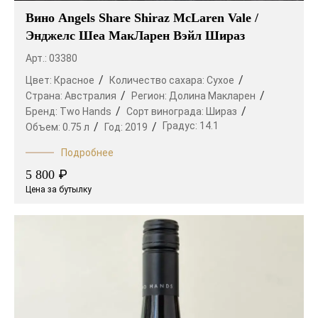
Вино Angels Share Shiraz McLaren Vale /
Энджелс Шеа МакЛарен Вэйл Шираз
Арт.: 03380
Цвет:
Красное
Количество сахара:
Сухое
Страна:
Австралия
Регион:
Долина Макларен
Бренд:
Two Hands
Сорт винограда:
Шираз
Градус:
14.1
Объем:
0.75 л
Год:
2019
Подробнее
₽
5 800
Цена за бутылку