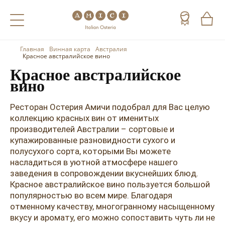
Главная
Винная карта
Австралия
Назад
Назад
Назад
Красное австралийское вино
Красное австралийское
Холодные напитки
Вино
Виски
вино
Чай
Шампанское
Коньяк
Ресторан Остерия Амичи подобрал для Вас целую
коллекцию красных вин от именитых
Кофе
Игристое вино
Арманьяк
производителей Австралии – сортовые и
купажированные разновидности сухого и
Портвейн
Текила
полусухого сорта, которыми Вы можете
Херес
Мескаль
насладиться в уютной атмосфере нашего
заведения в сопровождении вкуснейших блюд.
Красные вина
Кальвадос
Красное австралийское вино пользуется большой
популярностью во всем мире. Благодаря
Белые вина
Джин
отменному качеству, многогранному насыщенному
вкусу и аромату, его можно сопоставить чуть ли не