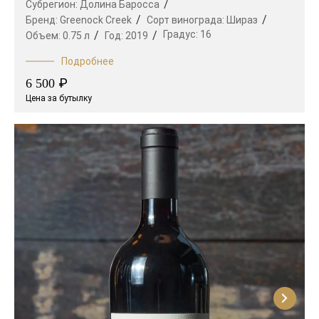
Субрегион:
Долина Баросса
Бренд:
Greenock Creek
Сорт винограда:
Шираз
Градус:
16
Объем:
0.75 л
Год:
2019
Подробнее
₽
6 500
Цена за бутылку