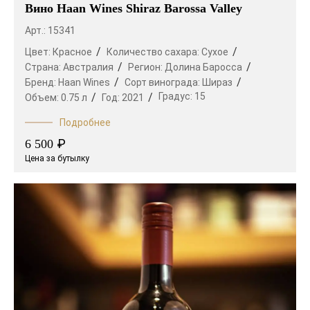
Вино Haan Wines Shiraz Barossa Valley
острове Тасмания. Здешний прохладный климат
не подходит для других сортов, но для Пино Нуар
Арт.: 15341
он особенно благоприятен.
Цвет:
Красное
Количество сахара:
Сухое
Страна:
Австралия
Регион:
Долина Баросса
Бренд:
Haan Wines
Сорт винограда:
Шираз
Градус:
15
Объем:
0.75 л
Год:
2021
Подробнее
₽
6 500
Цена за бутылку