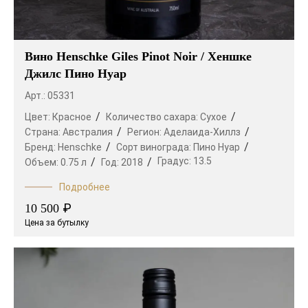
Вино Henschke Giles Pinot Noir / Хеншке
Джилс Пино Нуар
Арт.: 05331
Цвет:
Красное
Количество сахара:
Сухое
Страна:
Австралия
Регион:
Аделаида-Хиллз
Бренд:
Henschke
Сорт винограда:
Пино Нуар
Градус:
13.5
Объем:
0.75 л
Год:
2018
Подробнее
₽
10 500
Цена за бутылку