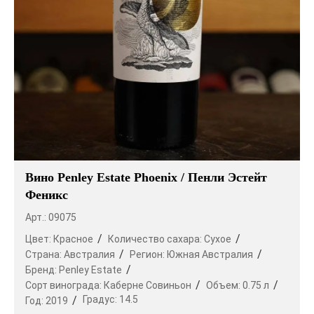
Вино Penley Estate Phoenix / Пенли Эстейт
Феникс
Арт.: 09075
Цвет:
Красное
Количество сахара:
Сухое
Страна:
Австралия
Регион:
Южная Австралия
Бренд:
Penley Estate
Сорт винограда:
Каберне Совиньон
Объем:
0.75 л
Градус:
14.5
Год:
2019