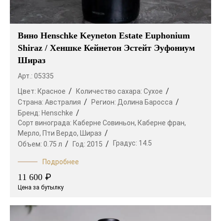
Вино Henschke Keyneton Estate Euphonium
Shiraz / Хеншке Кейнетон Эстейт Эуфониум
Шираз
Арт.: 05335
Цвет:
Красное
Количество сахара:
Сухое
Страна:
Австралия
Регион:
Долина Баросса
Бренд:
Henschke
Сорт винограда:
Каберне Совиньон,
Каберне фран,
Мерло,
Пти Вердо,
Шираз
Градус:
14.5
Объем:
0.75 л
Год:
2015
Подробнее
₽
11 600
Цена за бутылку