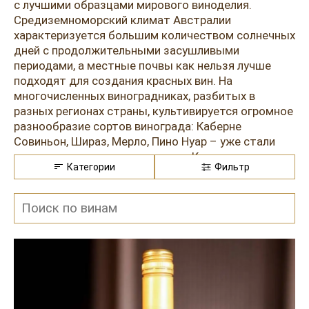
Розовые вина
Ром
с лучшими образцами мирового виноделия.
Средиземноморский климат Австралии
Итальянские вина
Граппа
характеризуется большим количеством солнечных
дней с продолжительными засушливыми
Французские вина
Водка
периодами, а местные почвы как нельзя лучше
подходят для создания красных вин. На
Испанские вина
Саке
многочисленных виноградниках, разбитых в
разных регионах страны, культивируется огромное
Пиво
разнообразие сортов винограда: Каберне
Совиньон, Шираз, Мерло, Пино Нуар – уже стали
классическими для континента. Кое-где
Категории
Фильтр
встречаются посадки Каберне Фран, Гренаш,
Мальбек, Пти Вердо и других сортов, идущих на
составление купажей.
С использованием винограда Шираз производится
практически половина всех австралийских красных
вин в различных стилях. Чаще всего он
встречается в неподдельном, богатом и глубоком
стиле Бароссы. В этом регионе лозы не
подвергаются искусственному орошению, в связи
с чем ягоды приобретают удивительную