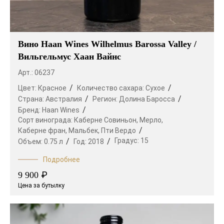
Вино Haan Wines Wilhelmus Barossa Valley /
Вильгельмус Хаан Вайнс
Арт.: 06237
Цвет:
Красное
Количество сахара:
Сухое
Страна:
Австралия
Регион:
Долина Баросса
Бренд:
Haan Wines
Сорт винограда:
Каберне Совиньон,
Мерло,
Каберне фран,
Мальбек,
Пти Вердо
Градус:
15
Объем:
0.75 л
Год:
2018
Подробнее
₽
9 900
Цена за бутылку