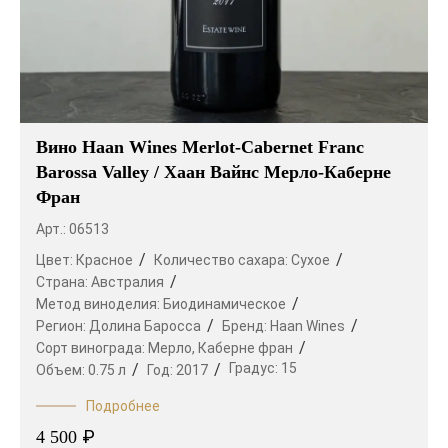
Вино Haan Wines Merlot-Cabernet Franc
Barossa Valley / Хаан Вайнс Мерло-Каберне
Фран
Арт.: 06513
Цвет:
Красное
Количество сахара:
Сухое
Страна:
Австралия
Метод виноделия:
Биодинамическое
Регион:
Долина Баросса
Бренд:
Haan Wines
Сорт винограда:
Мерло,
Каберне фран
Градус:
15
Объем:
0.75 л
Год:
2017
Подробнее
₽
4 500