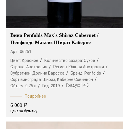
Вино Penfolds Max's Shiraz Cabernet /
Пенфолдс Максиз Шираз Каберне
Арт.: 06251
Цвет:
Красное
Количество сахара:
Сухое
Страна:
Австралия
Регион:
Южная Австралия
Субрегион:
Долина Баросса
Бренд:
Penfolds
Сорт винограда:
Шираз,
Каберне Совиньон
Градус:
14.5
Объем:
0.75 л
Год:
2019
Подробнее
₽
6 000
Цена за бутылку