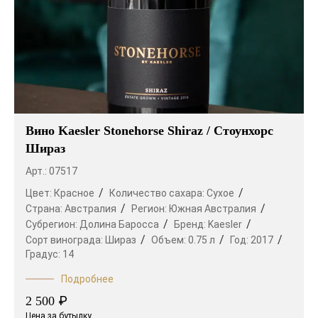
Вино Kaesler Stonehorse Shiraz / Стоунхорс
Шираз
Арт.: 07517
Цвет:
Красное
Количество сахара:
Сухое
Страна:
Австралия
Регион:
Южная Австралия
Субрегион:
Долина Баросса
Бренд:
Kaesler
Сорт винограда:
Шираз
Объем:
0.75 л
Год:
2017
Градус:
14
Подробнее
₽
2 500
Цена за бутылку