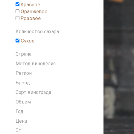
Красное
Греция
Оранжевое
Грузия
Розовое
Израиль
Испания
Количество сахара
Италия
Сухое
Ливан
Новая Зеландия
Страна
Португалия
Метод виноделия
Россия
Словения
Регион
США
Бренд
Франция
Сорт винограда
Чехия
Объем
Чили
ЮАР
Год
Цена
От