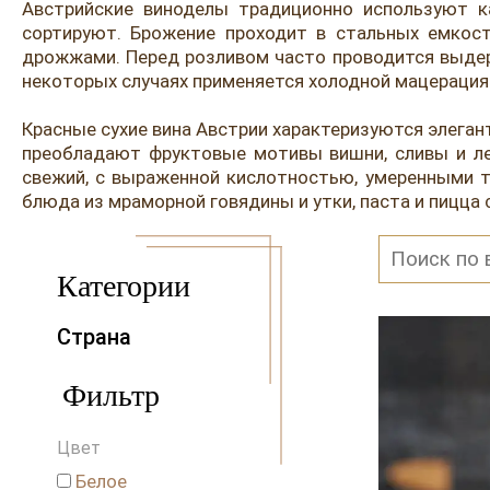
Австрийские виноделы традиционно используют к
сортируют. Брожение проходит в стальных емкос
дрожжами. Перед розливом часто проводится выдерж
некоторых случаях применяется холодной мацерация 
Красные сухие вина Австрии характеризуются элеган
преобладают фруктовые мотивы вишни, сливы и лес
свежий, с выраженной кислотностью, умеренными 
блюда из мраморной говядины и утки, паста и пицца 
Категории
Страна
Австралия
Фильтр
Австрия
Аргентина
Цвет
Венгрия
Германия
Белое