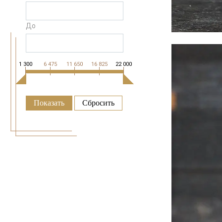
До
1 300
6 475
11 650
16 825
22 000