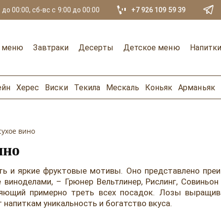
 до 00:00, сб-вс с 9:00 до 00:00
+7 926 109 59 39
е меню
Завтраки
Десерты
Детское меню
Напитк
ейн
Херес
Виски
Текила
Мескаль
Коньяк
Арманьяк
сухое вино
ино
сть и яркие фруктовые мотивы. Оно представлено пре
 виноделами, – Грюнер Вельтлинер, Рислинг, Совиньо
вляющий примерно треть всех посадок. Лозы выращив
 напиткам уникальность и богатство вкуса.