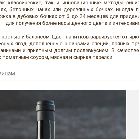
ак классические, так и инновационные методы вини
тях, бетонных чанах или деревянных бочках, иногда
ка в дубовых бочках от 6 до 24 месяцев для придани
– для получения более насыщенного цвета и интенсивн
тностью и балансом. Цвет напитков варьируется от ярко
ных ягод, дополненные нюансами специй, пряных тра
танинами и приятным долгим послевкусием. В качеств
с томатным соусом, мясная и сырная тарелки.