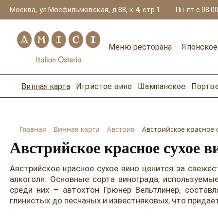
Москва, ул.Мосфильмовская, д.88, к.4, стр.1
Пн-пт с 08:00
Меню ресторана
Японско
Винная карта
Игристое вино
Шампанское
Портв
Главная
Винная карта
Австрия
Австрийское красное 
Австрийское красное сухое в
Австрийское красное сухое вино ценится за свеже
алкоголя. Основные сорта винограда, используемые
среди них – автохтон Грюнер Вельтлинер, соста
глинистых до песчаных и известняковых, что придает