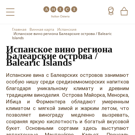
Главная
Винная карта
Испанския
Назад
Назад
Назад
Испанское вино региона Балеарские острова / Balearic
Islands
Холодные напитки
Вино
Виски
Испанское вино региона
Балеарские острова /
Чай
Шампанское
Коньяк
Balearic Islands
Кофе
Игристое вино
Арманьяк
Испанские вина с Балеарских островов занимают
особую нишу среди средиземноморских напитков
Портвейн
Текила
благодаря уникальному климату и древним
традициям виноделия. Острова Майорка, Менорка,
Херес
Мескаль
Ибица и Форментера обладают умеренным
климатом с мягкой зимой и жарким летом, что
Красные вина
Кальвадос
позволяет винограду медленно вызревать,
сохраняя яркую кислотность и богатый вкусовой
Белые вина
Джин
букет. Основными сортами здесь выступают
автохтонные Мантоне́гро, Кальет, Пренсаль