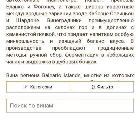
Розовые вина
Ром
Бланко и Фогонеу, а также широко известные
Итальянские вина
Граппа
международные вариации вроде Каберне Совиньон
и Шардоне. Виноградники преимущественно
Французские вина
Водка
расположены на склонах гор и в долинах с
каменистой почвой, что придает напиткам особую
Испанские вина
Саке
минеральность и изящный баланс вкуса. В
производстве преобладают традиционные
Пиво
методы: ручной сбор, ферментация в небольших
чанах и выдержка в дубовых бочках.
Вина региона Balearic Islands, многие из которых
представлены в ресторане Остерия Амичи,
Категории
Фильтр
отличаются выразительным и утонченным
профилем: белые характеризуются свежестью,
нотами цитрусовых, желтых цветов и тонкой
минеральностью, отлично подходящей для
сопровождения блюдами из нашего меню:
сибасом с цукини, прованским осьминогом, черной
треской, лососем со шпинатом и клюквой.
Красные вина демонстрируют глубокие ягодные и