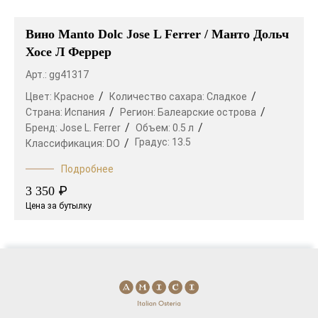
Вино Manto Dolc Jose L Ferrer / Манто Дольч
Хосе Л Феррер
Арт.: gg41317
Цвет:
Красное
Количество сахара:
Сладкое
Страна:
Испания
Регион:
Балеарские острова
Бренд:
Jose L. Ferrer
Объем:
0.5 л
Градус:
13.5
Классификация:
DO
Подробнее
₽
3 350
Цена за бутылку