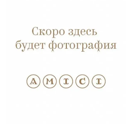
фруктовые черты с оттенками специй, кожи и
средиземноморских трав. Их вкус одновременно
насыщенный и элегантный, с шелковистыми
танинами и продолжительным, приятным
послевкусием. Рекомендуем сопроводить их
стейками из мраморной говядины пиццей Дьябло.