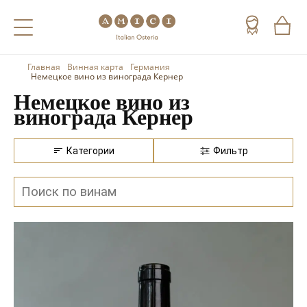
Главная
Винная карта
Германия
Назад
Назад
Назад
Немецкое вино из винограда Кернер
Немецкое вино из
Холодные напитки
Вино
Виски
винограда Кернер
Чай
Шампанское
Коньяк
Категории
Фильтр
Кофе
Игристое вино
Арманьяк
Портвейн
Текила
Херес
Мескаль
Красные вина
Кальвадос
Белые вина
Джин