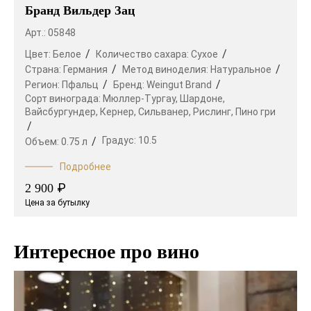
Бранд Вильдер Зац
Арт.: 05848
Цвет:
Белое
Количество сахара:
Сухое
Страна:
Германия
Метод виноделия:
Натуральное
Регион:
Пфальц
Бренд:
Weingut Brand
Сорт винограда:
Мюллер-Тургау,
Шардоне,
Вайсбургундер,
Кернер,
Сильванер,
Рислинг,
Пино гри
Градус:
10.5
Объем:
0.75 л
Подробнее
₽
2 900
Цена за бутылку
Интересное про вино