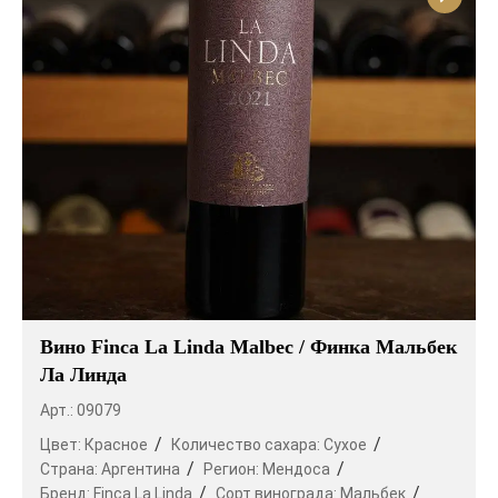
Вино Finca La Linda Malbec / Финка Мальбек
Ла Линда
Арт.: 09079
Цвет:
Красное
Количество сахара:
Сухое
Страна:
Аргентина
Регион:
Мендоса
Бренд:
Finca La Linda
Сорт винограда:
Мальбек