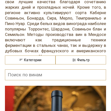
Розовые вина
Ром
свои лучшие качества благодаря сочетанию
жарких дней и прохладных ночей. Кроме того, в
Итальянские вина
Граппа
регионе активно культивируют сорта Каберне
Совиньон, Бонарда, Сира, Мерло, Темпранильо и
Французские вина
Водка
Пино Нуар. Среди белых видов винограда наиболее
популярны Торронтес, Шардоне, Совиньон блан и
Испанские вина
Саке
Семильон. Методы производства вин в Мендосе
включают как традиционные техники
Пиво
ферментации в стальных чанах, так и выдержку в
дубовых бочках французского и американского
происхождения. Часто практикуются длительная
Категории
Фильтр
мацерация для насыщенности цвета и холодная
ферментация для сохранения свежести ароматов
в белых винах.
Вина из Мендосы отличаются богатством
вкусовых оттенков и насыщенными ароматами,
что обусловлено высокогорным терруаром и
интенсивным солнцем региона. Красные вариации
имеют глубокий рубиновый цвет и яркий аромат с
нотами спелых слив, чёрной вишни, ежевики и