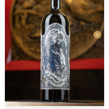
характерными оттенками специй, шоколада и
кожи. Во вкусе они мощные, округлые, с
бархатистыми танинами. Белые вина выделяются
свежестью и выразительностью, они
раскрывается нюансами цитрусов, персика,
зелёного яблока и тропических фруктов,
переходящими в финал с умеренной
минеральностью. Вина Мендосы прекрасно
сочетаются с разнообразными блюдами из меню
нашего ресторана: красные идеально подходят к
лазанье Болоньезе, вырезке Россини, говяжьим
стейкам (например, Мачете), а белые мы
рекомендуем сопровождать рваной уткой в
мясном соусе, прованским осьминогом,
креветками в кисло-сладком соусе и десертами —
медовиком и пирожным Наполеон.