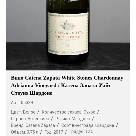
Вино Catena Zapata White Stones Chardonnay
Adrianna Vineyard / Катена Запата Уайт
Стоунз Шардоне
Арт.: 05339
Цвет:
Белое
Количество сахара:
Сухое
Страна:
Аргентина
Регион:
Мендоса
Бренд:
Catena Zapata
Сорт винограда:
Шардоне
Градус:
12.5
Объем:
0.75 л
Год:
2017