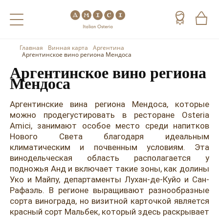
Главная
Винная карта
Аргентина
Назад
Назад
Назад
Аргентинское вино региона Мендоса
Аргентинское вино региона
Холодные напитки
Вино
Виски
Мендоса
Чай
Шампанское
Коньяк
Аргентинские вина региона Мендоса, которые
можно продегустировать в ресторане Osteria
Кофе
Игристое вино
Арманьяк
Amici, занимают особое место среди напитков
Нового Света благодаря идеальным
Портвейн
Текила
климатическим и почвенным условиям. Эта
Херес
Мескаль
винодельческая область располагается у
подножья Анд и включает такие зоны, как долины
Красные вина
Кальвадос
Уко и Майпу, департаменты Лухан-де-Куйо и Сан-
Рафаэль. В регионе выращивают разнообразные
Белые вина
Джин
сорта винограда, но визитной карточкой является
красный сорт Мальбек, который здесь раскрывает