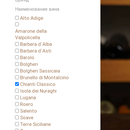
Наименование вина
Alto Adige
Amarone della
Valpolicella
Barbera d`Alba
Barbera d`Asti
Barolo
Bolgheri
Bolgheri Sassicaia
Brunello di Montalcino
Chianti Classico
Isola dei Nuraghi
Lugana
Roero
Salento
Soave
Terre Siciliane