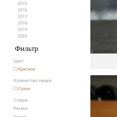
Венгрия
2015
Германия
2016
Греция
2017
Грузия
2018
Израиль
2019
Испания
2020
Италия
Фильтр
Ливан
Новая Зеландия
Цвет
Португалия
Россия
Красное
Словения
Количество сахара
США
Франция
Сухое
Чехия
Страна
Чили
ЮАР
Регион
Бренд