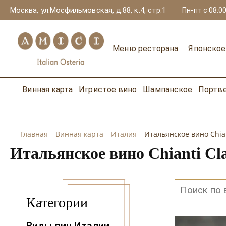
Москва, ул.Мосфильмовская, д.88, к.4, стр.1
Пн-пт с 08:00
Меню ресторана
Японско
Винная карта
Игристое вино
Шампанское
Портв
Главная
Винная карта
Италия
Итальянское вино Chian
Итальянское вино Chianti Cla
Категории