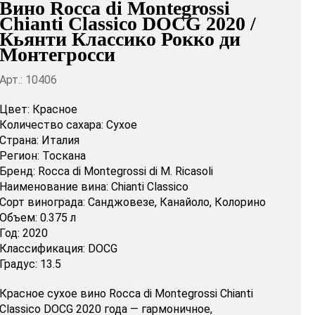
Вино Rocca di Montegrossi
Chianti Classico DOCG 2020 /
Кьянти Классико Рокко ди
Монтегросси
Арт.: 10406
Цвет:
Красное
Количество сахара:
Сухое
Страна:
Италия
Регион:
Тоскана
Бренд:
Rocca di Montegrossi di M. Ricasoli
Наименование вина:
Chianti Classico
Сорт винограда:
Санджовезе,
Канайоло,
Колорино
Объем:
0.375 л
Год:
2020
Классификация:
DOCG
Градус:
13.5
Красное сухое вино Rocca di Montegrossi Chianti
Classico DOCG 2020 года — гармоничное,