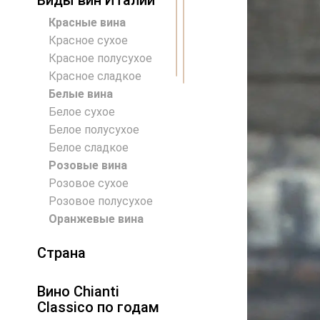
Виды вин Италии
Красные вина
Красное сухое
Красное полусухое
Красное сладкое
Белые вина
Белое сухое
Белое полусухое
Белое сладкое
Розовые вина
Розовое сухое
Розовое полусухое
Оранжевые вина
Страна
Австралия
Вино Chianti
Австрия
Classico по годам
Аргентина