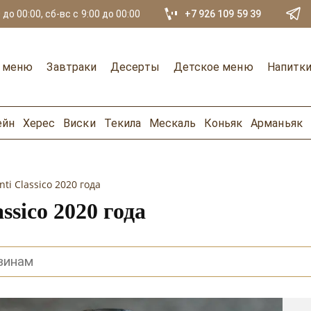
 до 00:00, сб-вс с 9:00 до 00:00
+7 926 109 59 39
е меню
Завтраки
Десерты
Детское меню
Напитк
ейн
Херес
Виски
Текила
Мескаль
Коньяк
Арманьяк
ti Classico 2020 года
ssico 2020 года