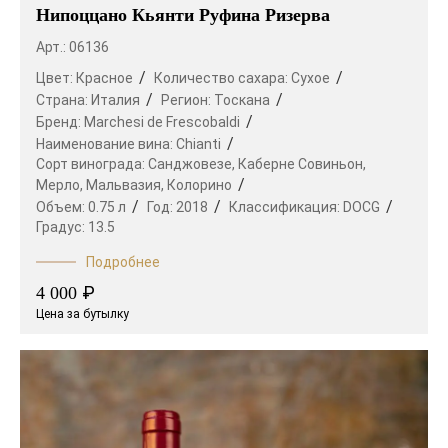
Нипоццано Кьянти Руфина Ризерва
Арт.: 06136
Цвет:
Красное
Количество сахара:
Сухое
Страна:
Италия
Регион:
Тоскана
Бренд:
Marchesi de Frescobaldi
Наименование вина:
Chianti
Сорт винограда:
Санджовезе,
Каберне Совиньон,
Мерло,
Мальвазия,
Колорино
Объем:
0.75 л
Год:
2018
Классификация:
DOCG
Градус:
13.5
Подробнее
₽
4 000
Цена за бутылку