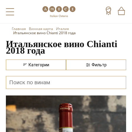
Главная
Винная карта
Италия
Назад
Назад
Назад
Итальянское вино Chianti 2018 года
Итальянское вино Chianti
Холодные напитки
Вино
Виски
2018 года
Чай
Шампанское
Коньяк
Категории
Фильтр
Кофе
Игристое вино
Арманьяк
Портвейн
Текила
Херес
Мескаль
Красные вина
Кальвадос
Белые вина
Джин