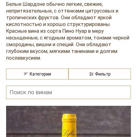
Розовые вина
Ром
Белые Шардоне обычно легкие, свежие,
непритязательные, с оттенками цитрусовых и
Итальянские вина
Граппа
тропических фруктов. Они обладают яркой
кислотностью и хорошо структурированы.
Французские вина
Водка
Красные вина из сорта Пино Нуар в меру
насыщенные, с ягодным ароматом, тонами черной
Испанские вина
Саке
смородины, вишни и специй. Они обладают
глубоким вкусом, мягкими танинами и долгим
Пиво
послевкусием.
К каким блюдам стоит заказать
Категории
Фильтр
вино Auxey-Duresses в ресторане
Вина Auxey-Duresses идеально сочетаются со
многими блюдами из меню ресторана Остерия
Амичи. Как аперитив или сопровождение к легким
закускам, белое Auxey-Duresses будет отличным
выбором. Его свежесть и фруктовость подчеркнут
ароматы морепродуктов, роллов с мягкими