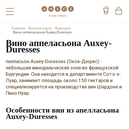
Главная
Винная карта
Франция
Назад
Назад
Назад
Вино аппеласьона Auxey-Duresses
Вино аппеласьона Auxey-
Холодные напитки
Вино
Виски
Duresses
Чай
Шампанское
Коньяк
пелласьон Auxey-Duresses (Оксе-Дюрес) -
небольшая винодельческая зона во французской
Кофе
Игристое вино
Арманьяк
Бургундии. Она находится в департаменте Сотэ-э-
Луар, занимает площадь около 150 гектаров и
Портвейн
Текила
специализируется на производстве вин Шардоне и
Херес
Мескаль
Пино Нуар.
Красные вина
Кальвадос
Особенности вин из апелласьона
Auxey-Duresses
Белые вина
Джин