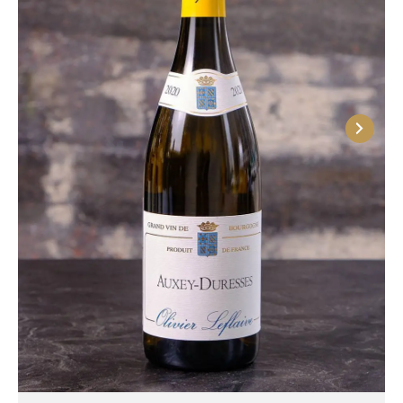
сырами, легких блюд с курицей.
Красное Оксе-Дюрес подходит к более плотным,
сложным и мясным блюдам. Оно прекрасно
сбалансирует вкус говядины, баранины или дичи,
придавая им более глубокие оттенки вкуса и
мягкость.
Апелласьон Auxey-Duresses предлагает
восхитительные вина, которые отражают
характер и уникальность этого региона. Их
качество и вкус приятно удивляют, особенно в
сочетании с правильно подобранными блюдами из
меню ресторана Амичи. Экспериментируйте,
чтобы найти самые удачные комбинации, а наш
сомелье станет вашим надежным помощником.