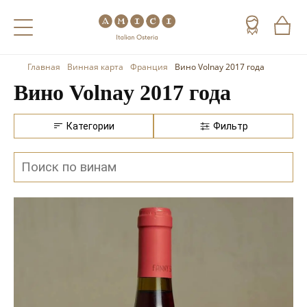
Главная
Винная карта
Франция
Вино Volnay 2017 года
Назад
Назад
Назад
Вино Volnay 2017 года
Холодные напитки
Вино
Виски
Категории
Фильтр
Чай
Шампанское
Коньяк
Кофе
Игристое вино
Арманьяк
Портвейн
Текила
Херес
Мескаль
Красные вина
Кальвадос
Белые вина
Джин