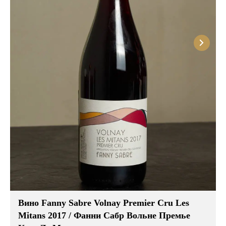
Розовые вина
Ром
Итальянские вина
Граппа
Французские вина
Водка
Испанские вина
Саке
Пиво
Вино Fanny Sabre Volnay Premier Cru Les
Mitans 2017 / Фанни Сабр Вольне Премье