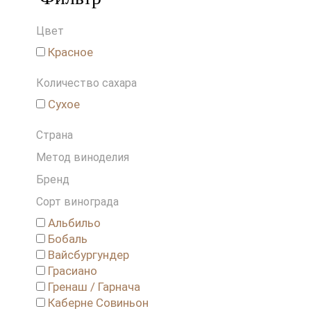
Цвет
Красное
Количество сахара
Сухое
Страна
Метод виноделия
Бренд
Сорт винограда
Альбильо
Бобаль
Вайсбургундер
Грасиано
Гренаш / Гарнача
Каберне Совиньон