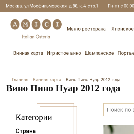
Москва, ул.Мосфильмовская, д.88, к.4, стр.1
Пн-пт с 08:00
Меню ресторана
Японско
Винная карта
Игристое вино
Шампанское
Портв
Главная
Винная карта
Вино Пино Нуар 2012 года
Вино Пино Нуар 2012 года
Категории
Страна