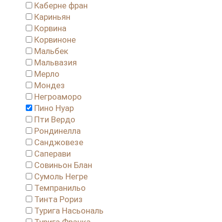
Каберне фран
Кариньян
Корвина
Корвиноне
Мальбек
Мальвазия
Мерло
Мондез
Негроаморо
Пино Нуар
Пти Вердо
Рондинелла
Санджовезе
Саперави
Совиньон Блан
Сумоль Негре
Темпранильо
Тинта Рориз
Турига Насьональ