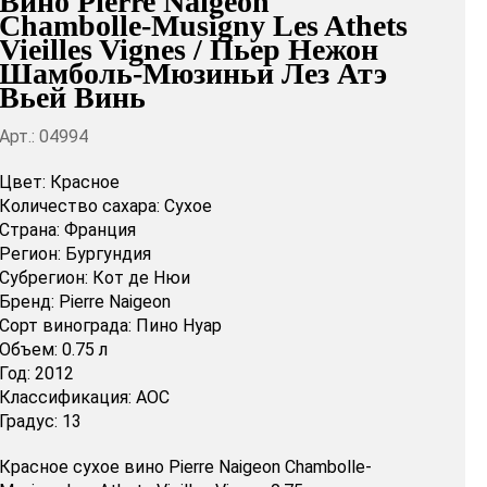
Вино Pierre Naigeon
Chambolle-Musigny Les Athets
Vieilles Vignes / Пьер Нежон
Шамболь-Мюзиньи Лез Атэ
Вьей Винь
Арт.: 04994
Цвет:
Красное
Количество сахара:
Сухое
Страна:
Франция
Регион:
Бургундия
Субрегион:
Кот де Нюи
Бренд:
Pierre Naigeon
Сорт винограда:
Пино Нуар
Объем:
0.75 л
Год:
2012
Классификация:
AOC
Градус:
13
Красное сухое вино Pierre Naigeon Chambolle-