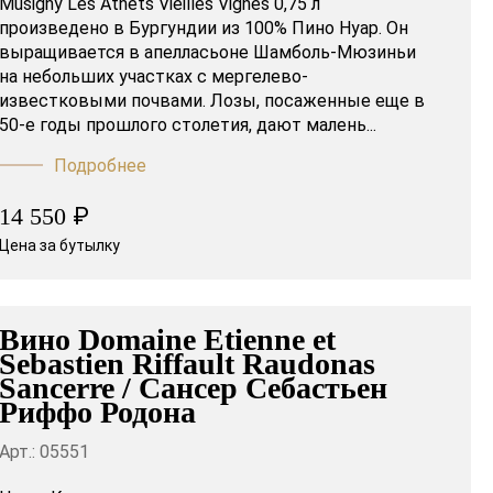
Musigny Les Athets Vieilles Vignes 0,75 л
произведено в Бургундии из 100% Пино Нуар. Он
выращивается в апелласьоне Шамболь-Мюзиньи
на небольших участках с мергелево-
известковыми почвами. Лозы, посаженные еще в
50-е годы прошлого столетия, дают малень...
Подробнее
₽
14 550
Цена за бутылку
Вино Domaine Etienne et
Sebastien Riffault Raudonas
Sancerre / Сансер Себастьен
Риффо Родона
Арт.: 05551