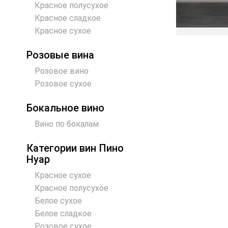
Красное полусухое
Красное сладкое
Красное сухое
Розовые вина
Розовое вино
Розовое сухое
Бокальное вино
Вино по бокалам
Категории вин Пино
Нуар
Красное сухое
Красное полусухое
Белое сухое
Белое сладкое
Розовое сухое