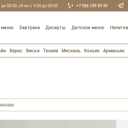
 до 00:00, сб-вс с 9:00 до 00:00
+7 926 109 59 39
е меню
Завтраки
Десерты
Детское меню
Напитк
ейн
Херес
Виски
Текила
Мескаль
Коньяк
Арманьяк