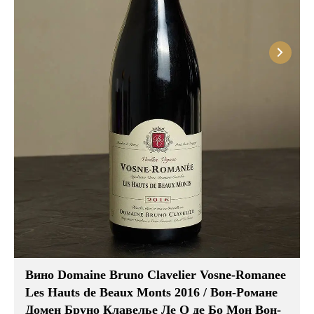
Вино Domaine Bruno Clavelier Vosne-Romanee
Les Hauts de Beaux Monts 2016 / Вон-Романе
Домен Бруно Клавелье Ле О де Бо Мон Вон-