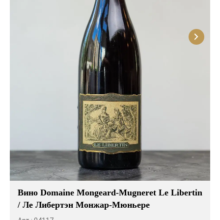
Розовые вина
Ром
Итальянские вина
Граппа
Французские вина
Водка
Испанские вина
Саке
Пиво
Вино Domaine Mongeard-Mugneret Le Libertin
/ Ле Либертэн Монжар-Мюньере