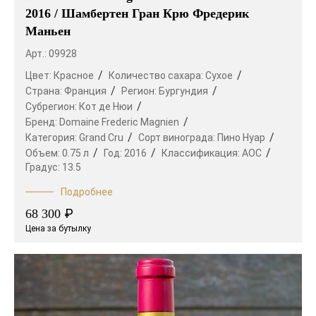
2016 / Шамбертен Гран Крю Фредерик
Маньен
Арт.: 09928
Цвет:
Красное
Количество сахара:
Сухое
Страна:
Франция
Регион:
Бургундия
Субрегион:
Кот де Нюи
Бренд:
Domaine Frederic Magnien
Категория:
Grand Cru
Сорт винограда:
Пино Нуар
Объем:
0.75 л
Год:
2016
Классификация:
AOC
Градус:
13.5
Подробнее
₽
68 300
Цена за бутылку