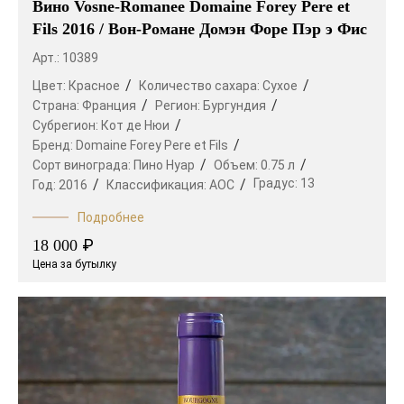
Вино Vosne-Romanee Domaine Forey Pere et
Fils 2016 / Вон-Романе Домэн Форе Пэр э Фис
Арт.: 10389
Цвет:
Красное
Количество сахара:
Сухое
Страна:
Франция
Регион:
Бургундия
Субрегион:
Кот де Нюи
Бренд:
Domaine Forey Pere et Fils
Сорт винограда:
Пино Нуар
Объем:
0.75 л
Градус:
13
Год:
2016
Классификация:
AOC
Подробнее
₽
18 000
Цена за бутылку