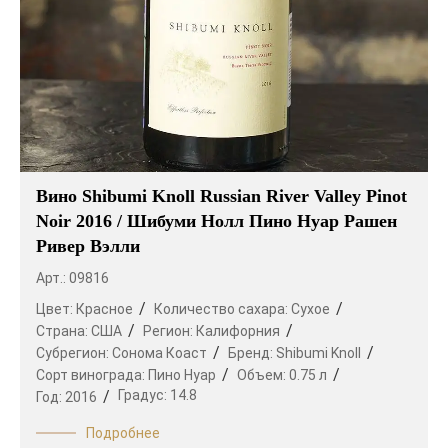
Вино Shibumi Knoll Russian River Valley Pinot
Noir 2016 / Шибуми Нолл Пино Нуар Рашен
Ривер Вэлли
Арт.: 09816
Цвет:
Красное
Количество сахара:
Сухое
Страна:
США
Регион:
Калифорния
Субрегион:
Сонома Коаст
Бренд:
Shibumi Knoll
Сорт винограда:
Пино Нуар
Объем:
0.75 л
Градус:
14.8
Год:
2016
Подробнее