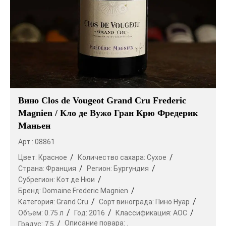
Вино Clos de Vougeot Grand Cru Frederic
Magnien / Кло де Вужо Гран Крю Фредерик
Маньен
Арт.: 08861
Цвет:
Красное
Количество сахара:
Сухое
Страна:
Франция
Регион:
Бургундия
Субрегион:
Кот де Нюи
Бренд:
Domaine Frederic Magnien
Категория:
Grand Cru
Сорт винограда:
Пино Нуар
Объем:
0.75 л
Год:
2016
Классификация:
AOC
Описание повара:
.
Градус:
7.5