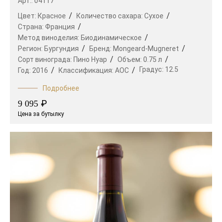
Арт.: 04117
Цвет:
Красное
Количество сахара:
Сухое
Страна:
Франция
Метод виноделия:
Биодинамическое
Регион:
Бургундия
Бренд:
Mongeard-Mugneret
Сорт винограда:
Пино Нуар
Объем:
0.75 л
Градус:
12.5
Год:
2016
Классификация:
AOC
Подробнее
₽
9 095
Цена за бутылку