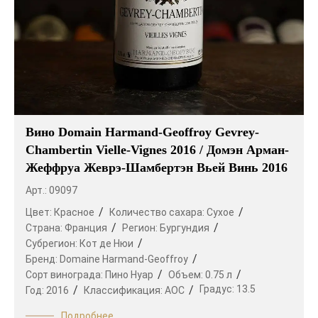
Вино Domain Harmand-Geoffroy Gevrey-
Chambertin Vielle-Vignes 2016 / Домэн Арман-
Жеффруа Жеврэ-Шамбертэн Вьей Винь 2016
Арт.: 09097
Цвет:
Красное
Количество сахара:
Сухое
Страна:
Франция
Регион:
Бургундия
Субрегион:
Кот де Нюи
Бренд:
Domaine Harmand-Geoffroy
Сорт винограда:
Пино Нуар
Объем:
0.75 л
Градус:
13.5
Год:
2016
Классификация:
AOC
Подробнее