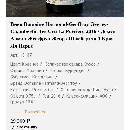
Вино Domaine Harmand-Geoffroy Gevrey-
Chambertin 1er Cru La Perriere 2016 / Домэн
Арман-Жеффруа Жеврэ-Шамбертэн 1 Крю
Ля Перье
Арт.: 10137
Цвет:
Красное
Количество сахара:
Сухое
Страна:
Франция
Регион:
Бургундия
Субрегион:
Кот де Бон
Бренд:
Domaine Harmand-Geoffroy
Категория:
Premier Cru
Сорт винограда:
Пино Нуар
Объем:
0.75 л
Год:
2016
Классификация:
AOC
Градус:
13.5
Подробнее
₽
29 300
Цена за бутылку