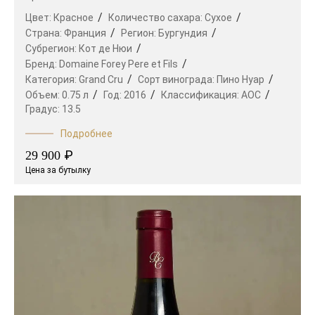
Цвет:
Красное
Количество сахара:
Сухое
Страна:
Франция
Регион:
Бургундия
Субрегион:
Кот де Нюи
Бренд:
Domaine Forey Pere et Fils
Категория:
Grand Cru
Сорт винограда:
Пино Нуар
Объем:
0.75 л
Год:
2016
Классификация:
AOC
Градус:
13.5
Подробнее
₽
29 900
Цена за бутылку