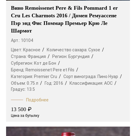
Вино Remoissenet Pere & Fils Pommard 1 er
Cru Les Charmots 2016 / Домен Ремуассене
Пэр энд Фис Поммар Премьер Крю Ле
Шармот
Арт.: 10104
Цвет:
Красное
Количество сахара:
Сухое
Страна:
Франция
Регион:
Бургундия
Субрегион:
Кот де Бон
Бренд:
Remoissenet Pere et Fils
Категория:
Premier Cru
Сорт винограда:
Пино Нуар
Объем:
0.75 л
Год:
2016
Классификация:
AOC
Градус:
13.5
Подробнее
₽
13 500
Цена за бутылку