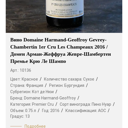
Вино Domaine Harmand-Geoffroy Gevrey-
Chambertin 1er Cru Les Champeaux 2016 /
Домен Арман-Жеффруа Жевре-Шамбертен
Премье Крю Ле Шампо
Арт.: 10136
Цвет:
Красное
Количество сахара:
Сухое
Страна:
Франция
Регион:
Бургундия
Субрегион:
Кот де Нюи
Бренд:
Domaine Harmand-Geoffroy
Категория:
Premier Cru
Сорт винограда:
Пино Нуар
Объем:
0.75 л
Год:
2016
Классификация:
AOC
Градус:
13
Подробнее