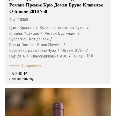
Романе Премье Крю Домен Бруно Клавелье
О Брюле 2016 750
Арт.: 10358
Цвет:
Красное
Количество сахара:
Сухое
Страна:
Франция
Регион:
Бургундия
Субрегион:
Кот де Нюи
Бренд:
Domaine Bruno Clavelier
Сорт винограда:
Пино Нуар
Объем:
0.75 л
Градус:
12.5
Год:
2016
Классификация:
AOC
Подробнее
₽
25 500
Цена за бутылку