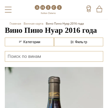
Главная
Винная карта
Вино Пино Нуар 2016 года
Назад
Назад
Назад
Вино Пино Нуар 2016 года
Холодные напитки
Вино
Виски
Категории
Фильтр
Чай
Шампанское
Коньяк
Кофе
Игристое вино
Арманьяк
Портвейн
Текила
Херес
Мескаль
Красные вина
Кальвадос
Белые вина
Джин