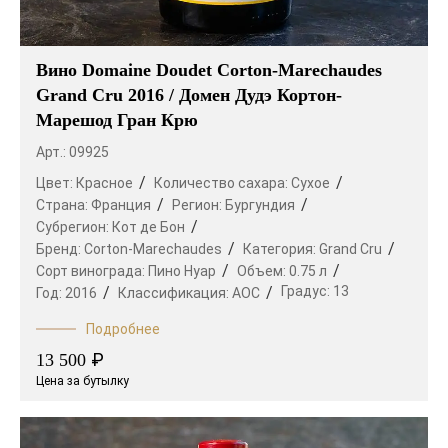
Вино Domaine Doudet Corton-Marechaudes
Grand Cru 2016 / Домен Дудэ Кортон-
Марешод Гран Крю
Арт.: 09925
Цвет:
Красное
Количество сахара:
Сухое
Страна:
Франция
Регион:
Бургундия
Субрегион:
Кот де Бон
Бренд:
Corton-Marechaudes
Категория:
Grand Cru
Сорт винограда:
Пино Нуар
Объем:
0.75 л
Градус:
13
Год:
2016
Классификация:
AOC
Подробнее
₽
13 500
Цена за бутылку