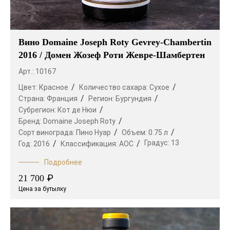
Вино Domaine Joseph Roty Gevrey-Chambertin
2016 / Домен Жозеф Роти Жевре-Шамбертен
Арт.: 10167
Цвет:
Красное
Количество сахара:
Сухое
Страна:
Франция
Регион:
Бургундия
Субрегион:
Кот де Нюи
Бренд:
Domaine Joseph Roty
Сорт винограда:
Пино Нуар
Объем:
0.75 л
Градус:
13
Год:
2016
Классификация:
AOC
Подробнее
₽
21 700
Цена за бутылку