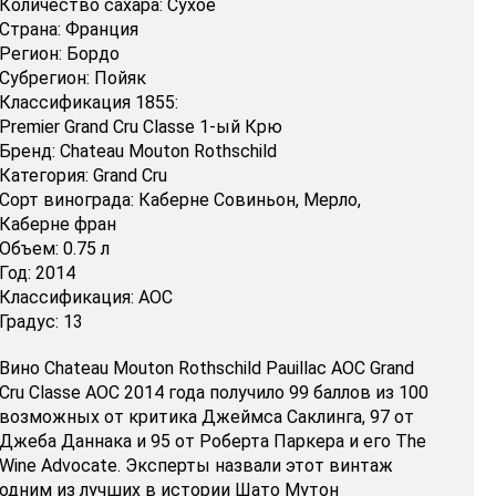
Количество сахара:
Сухое
Страна:
Франция
Регион:
Бордо
Субрегион:
Пойяк
Классификация 1855:
Premier Grand Cru Classe 1-ый Крю
Бренд:
Chateau Mouton Rothschild
Категория:
Grand Cru
Сорт винограда:
Каберне Совиньон,
Мерло,
Каберне фран
Объем:
0.75 л
Год:
2014
Классификация:
AOC
Градус:
13
Вино Chateau Mouton Rothschild Pauillac AOC Grand
Cru Classe AOC 2014 года получило 99 баллов из 100
возможных от критика Джеймса Саклинга, 97 от
Джеба Даннака и 95 от Роберта Паркера и его The
Wine Advocate. Эксперты назвали этот винтаж
одним из лучших в истории Шато Мутон