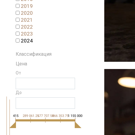
2019
2020
2021
2022
2023
2024
Классификация
Цена
От
До
415
289 061.25
577 707.50
866 353.75
1 155 000