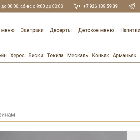
 до 00:00, сб-вс с 9:00 до 00:00
+7 926 109 59 39
е меню
Завтраки
Десерты
Детское меню
Напитк
ейн
Херес
Виски
Текила
Мескаль
Коньяк
Арманьяк