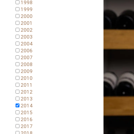
1998
1999
2000
2001
2002
2003
2004
2006
2007
2008
2009
2010
2011
2012
2013
2014
2015
2016
2017
2018