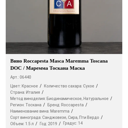
Вино Roccapesta Masca Maremma Toscana
DOC / Маремма Тоскана Маска
Арт.: 06440
Цвет:
Красное
Количество сахара:
Сухое
Страна:
Италия
Метод виноделия:
Биодинамическое,
Натуральное
Регион:
Тоскана
Бренд:
Roccapesta
Наименование вина:
Maremma
Сорт винограда:
Санджовезе,
Сира,
Пти Вердо
Градус:
14
Объем:
1.5 л
Год:
2019