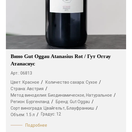
Вино Gut Oggau Atanasius Rot / Гут Оггау
Атанасиус
Арт.: 06813
Цвет:
Красное
Количество сахара:
Сухое
Страна:
Австрия
Метод виноделия:
Биодинамическое,
Натуральное
Регион:
Бургенланд
Бренд:
Gut Oggau
Сорт винограда:
Цвайгельт,
Блауфранкиш
Градус:
12
Объем:
1.5 л
Подробнее