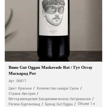
Вино Gut Oggau Maskerade Rot / Гут Оггау
Маскарад Рот
Арт.: 06817
Цвет:
Красное
Количество сахара:
Сухое
Страна:
Австрия
Метод виноделия:
Биодинамическое,
Натуральное
Объем:
1 л
Регион:
Бургенланд
Бренд:
Gut Oggau