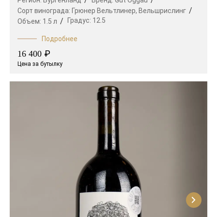
Регион:
Бургенланд
Бренд:
Gut Oggau
Сорт винограда:
Грюнер Вельтлинер,
Вельшрислинг
Градус:
12.5
Объем:
1.5 л
Подробнее
₽
16 400
Цена за бутылку