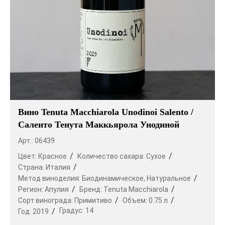
Вино Tenuta Macchiarola Unodinoi Salento /
Саленто Тенута Маккьярола Унодиной
Арт.: 06439
Цвет:
Красное
Количество сахара:
Сухое
Страна:
Италия
Метод виноделия:
Биодинамическое,
Натуральное
Регион:
Апулия
Бренд:
Tenuta Macchiarola
Сорт винограда:
Примитиво
Объем:
0.75 л
Градус:
14
Год:
2019