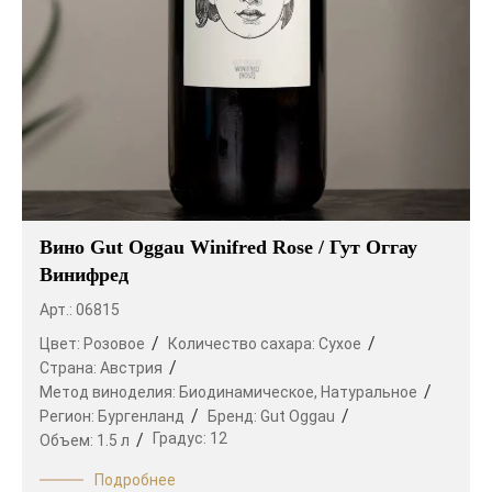
Вино Gut Oggau Winifred Rose / Гут Оггау
Винифред
Арт.: 06815
Цвет:
Розовое
Количество сахара:
Сухое
Страна:
Австрия
Метод виноделия:
Биодинамическое,
Натуральное
Регион:
Бургенланд
Бренд:
Gut Oggau
Градус:
12
Объем:
1.5 л
Подробнее