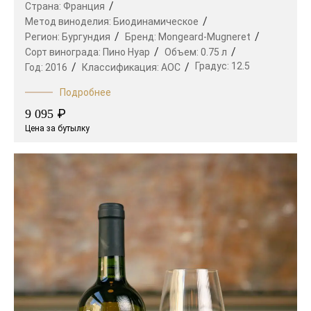
Страна:
Франция
Метод виноделия:
Биодинамическое
Регион:
Бургундия
Бренд:
Mongeard-Mugneret
Сорт винограда:
Пино Нуар
Объем:
0.75 л
Градус:
12.5
Год:
2016
Классификация:
AOC
Подробнее
₽
9 095
Цена за бутылку