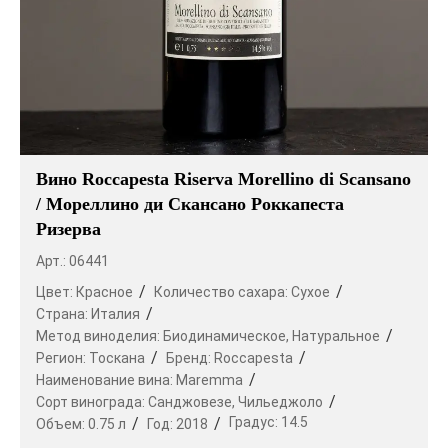
Вино Roccapesta Riserva Morellino di Scansano
/ Мореллино ди Скансано Роккапеста
Ризерва
Арт.: 06441
Цвет:
Красное
Количество сахара:
Сухое
Страна:
Италия
Метод виноделия:
Биодинамическое,
Натуральное
Регион:
Тоскана
Бренд:
Roccapesta
Наименование вина:
Maremma
Сорт винограда:
Санджовезе,
Чильеджоло
Градус:
14.5
Объем:
0.75 л
Год:
2018