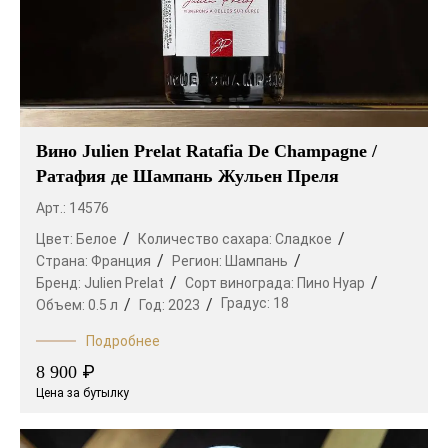
Вино Julien Prelat Ratafia De Champagne /
Ратафия де Шампань Жульен Преля
Арт.: 14576
Цвет:
Белое
Количество сахара:
Сладкое
Страна:
Франция
Регион:
Шампань
Бренд:
Julien Prelat
Сорт винограда:
Пино Нуар
Градус:
18
Объем:
0.5 л
Год:
2023
Подробнее
₽
8 900
Цена за бутылку