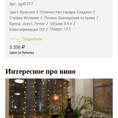
Арт.: gg41317
Цвет:
Красное
Количество сахара:
Сладкое
Страна:
Испания
Регион:
Балеарские острова
Бренд:
Jose L. Ferrer
Объем:
0.5 л
Градус:
13.5
Классификация:
DO
Подробнее
₽
3 350
Цена за бутылку
Интересное про вино