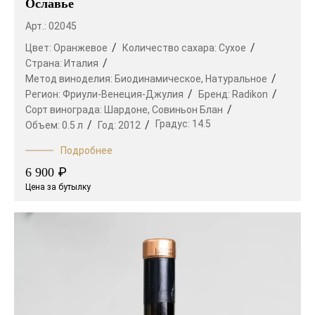
Ославье
Арт.: 02045
Цвет:
Оранжевое
Количество сахара:
Сухое
Страна:
Италия
Метод виноделия:
Биодинамическое,
Натуральное
Регион:
Фриули-Венеция-Джулия
Бренд:
Radikon
Сорт винограда:
Шардоне,
Совиньон Блан
Градус:
14.5
Объем:
0.5 л
Год:
2012
Подробнее
₽
6 900
Цена за бутылку