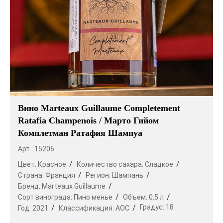
Вино Marteaux Guillaume Completement
Ratafia Champenois / Марто Гийом
Комплетман Ратафия Шампуа
Арт.: 15206
Цвет:
Красное
Количество сахара:
Сладкое
Страна:
Франция
Регион:
Шампань
Бренд:
Marteaux Guillaume
Сорт винограда:
Пино менье
Объем:
0.5 л
Градус:
18
Год:
2021
Классификация:
AOC