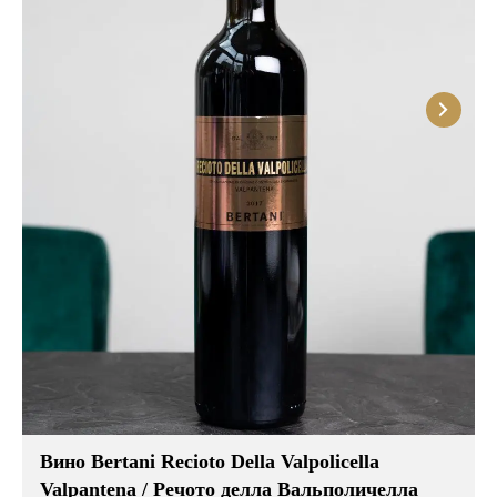
Вино Bertani Recioto Della Valpolicella
Valpantena / Речото делла Вальполичелла