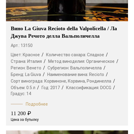
Вино La Giuva Recioto della Valpolicella / Ла
Джува Речото делла Вальполичелла
Арт.: 13150
Цвет:
Красное
Количество сахара:
Сладкое
Страна:
Италия
Метод виноделия:
Органическое
Регион:
Венето
Субрегион:
Вальполичелла
Бренд:
La Giuva
Наименование вина:
Recioto
Сорт винограда:
Корвиноне,
Корвина,
Рондинелла
Объем:
0.5 л
Год:
2017
Классификация:
DOCG
Градус:
14
Подробнее
₽
11 200
Цена за бутылку