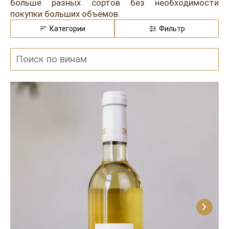
Розовые вина
Ром
больше разных сортов без необходимости
покупки больших объёмов.
Итальянские вина
Граппа
Категории
Фильтр
Французские вина
Водка
Испанские вина
Саке
Пиво