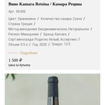
Вино Kamara Retsina / Камара Рецина
Арт.: 06436
Цвет:
Оранжевое
Количество сахара:
Сухое
Страна:
Греция
Метод виноделия:
Биодинамическое,
Натуральное
Регион:
Македония
Бренд:
Kamara
Сорт винограда:
Родитис белый,
Ассиртико
Градус:
12.5
Объем:
0.5 л
Год:
2020
Подробнее
₽
1 500
Цена за бутылку