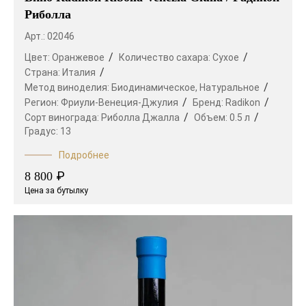
Риболла
Арт.: 02046
Цвет:
Оранжевое
Количество сахара:
Сухое
Страна:
Италия
Метод виноделия:
Биодинамическое,
Натуральное
Регион:
Фриули-Венеция-Джулия
Бренд:
Radikon
Сорт винограда:
Риболла Джалла
Объем:
0.5 л
Градус:
13
Подробнее
₽
8 800
Цена за бутылку