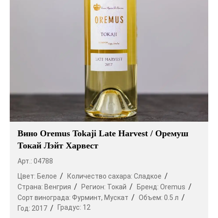
Вино Oremus Tokaji Late Harvest / Оремуш
Токай Лэйт Харвест
Арт.: 04788
Цвет:
Белое
Количество сахара:
Сладкое
Страна:
Венгрия
Регион:
Токай
Бренд:
Oremus
Сорт винограда:
Фурминт,
Мускат
Объем:
0.5 л
Градус:
12
Год:
2017