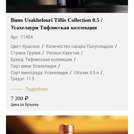
Вино Usakhelouri Tiflis Collection 0.5 /
Усахелаури Тифлисская коллекция
Арт.: 11454
Цвет:
Красное
Количество сахара:
Полусладкое
Страна:
Грузия
Регион:
Кахетия
Бренд:
Тифлисская коллекция
Сорт вина:
Усахелаури
Сорт винограда:
Усахелаури
Объем:
0.5 л
Градус:
11.5
Подробнее
₽
7 200
Цена за бутылку