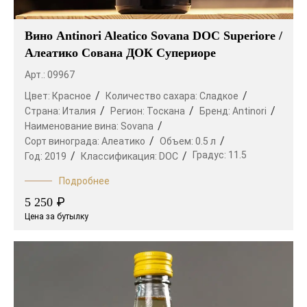
Вино Antinori Aleatico Sovana DOC Superiore /
Алеатико Сована ДОК Супериоре
Арт.: 09967
Цвет:
Красное
Количество сахара:
Сладкое
Страна:
Италия
Регион:
Тоскана
Бренд:
Antinori
Наименование вина:
Sovana
Сорт винограда:
Алеатико
Объем:
0.5 л
Градус:
11.5
Год:
2019
Классификация:
DOC
Подробнее
₽
5 250
Цена за бутылку