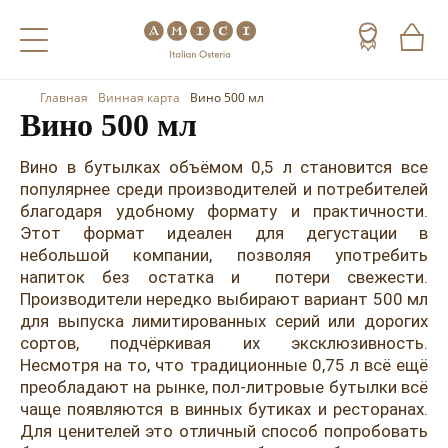
Главная
Винная карта
Вино 500 мл
Назад
Назад
Назад
Вино 500 мл
Холодные напитки
Вино
Виски
Вино в бутылках объёмом 0,5 л становится все
популярнее среди производителей и потребителей
Чай
Шампанское
Коньяк
благодаря удобному формату и практичности.
Этот формат идеален для дегустации в
Кофе
Игристое вино
Арманьяк
небольшой компании, позволяя употребить
напиток без остатка и потери свежести.
Портвейн
Текила
Производители нередко выбирают вариант 500 мл
для выпуска лимитированных серий или дорогих
Херес
Мескаль
сортов, подчёркивая их эксклюзивность.
Красные вина
Кальвадос
Несмотря на то, что традиционные 0,75 л всё ещё
преобладают на рынке, пол-литровые бутылки всё
Белые вина
Джин
чаще появляются в винных бутиках и ресторанах.
Для ценителей это отличный способ попробовать