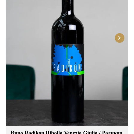
Вино Radikon Ribolla Venezia Giulia / Радикон