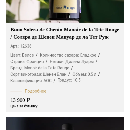
Вино Solera de Chenin Manoir de la Tete Rouge
/ Солера де Шенен Мануар де ла Тет Руж
Арт.: 12636
Цвет:
Белое
Количество сахара:
Сладкое
Страна:
Франция
Регион:
Долина Луары
Бренд:
Manoir de la Tete Rouge
Сорт винограда:
Шенен Блан
Объем:
0.5 л
Градус:
10.5
Классификация:
AOC
Подробнее
₽
13 900
Цена за бутылку