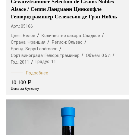
Gewurztraminer Selection de Grains Nobles
Alsace / Сеппи Ландманн Цинкопфле
Гевюрцтраминер Селексьон де Грэн Нобль
Арт.: 05166
Цвет:
Белое
Количество сахара:
Сладкое
Страна:
Франция
Регион:
Эльзас
Бренд:
Seppi Landmann
Сорт винограда:
Гевюрцтраминер
Объем:
0.5 л
Градус:
11
Год:
2011
Подробнее
₽
10 100
Цена за бутылку