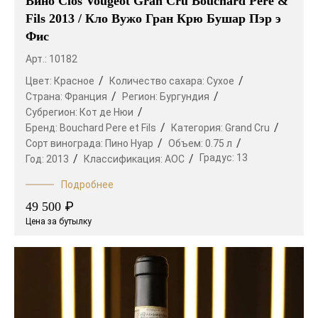
Вино Clos Vougeot Gran Cru Bouchard Pere &
Fils 2013 / Кло Вужо Гран Крю Бушар Пэр э
Фис
Арт.: 10182
Цвет:
Красное
Количество сахара:
Сухое
Страна:
Франция
Регион:
Бургундия
Субрегион:
Кот де Нюи
Бренд:
Bouchard Pere et Fils
Категория:
Grand Cru
Сорт винограда:
Пино Нуар
Объем:
0.75 л
Градус:
13
Год:
2013
Классификация:
AOC
Подробнее
₽
49 500
Цена за бутылку