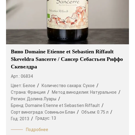
Вино Domaine Etienne et Sebastien Riffault
Skeveldra Sancerre / Сансер Себастьен Риффо
Скевелдра
Арт.: 06834
Цвет:
Белое
Количество сахара:
Сухое
Страна:
Франция
Метод виноделия:
Натуральное
Регион:
Долина Луары
Бренд:
Domaine Etienne et Sebastien Riffault
Сорт винограда:
Совиньон Блан
Объем:
0.75 л
Градус:
13
Год:
2013
Подробнее