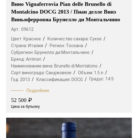
Вино Vignaferrovia Pian delle Brunello di
Montalcino DOCG 2013 / Пиан делле Винэ
Виньяферровиа Брунелло ди Монтальчино
Арт.: 09612
Цвет:
Красное
Количество сахара:
Сухое
Страна:
Италия
Регион:
Тоскана
Субрегион:
Брунелло ди Монтальчино
Бренд:
Antinori
Наименование вина:
Brunello di Montalcino
Сорт винограда:
Санджовезе
Объем:
1.5 л
Градус:
14.5
Год:
2013
Классификация:
DOCG
Подробнее
₽
52 500
Цена за бутылку