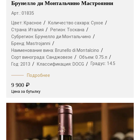
Брунелло ди Монтальчино Мастроянни
Арт.: 01835
Цвет:
Красное
Количество сахара:
Сухое
Страна:
Италия
Регион:
Тоскана
Субрегион:
Брунелло ди Монтальчино
Бренд:
Mastrojanni
Наименование вина:
Brunello di Montalcino
Сорт винограда:
Санджовезе
Объем:
0.75 л
Градус:
14.5
Год:
2013
Классификация:
DOCG
Подробнее
₽
9 900
Цена за бутылку