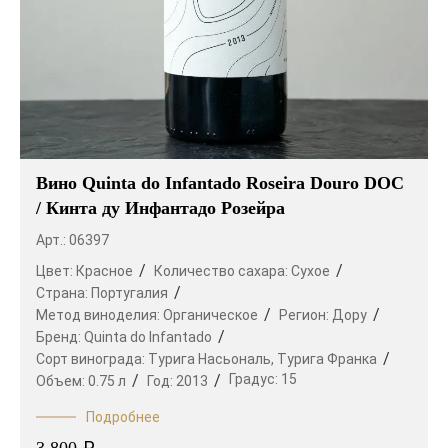
Вино Quinta do Infantado Roseira Douro DOC
/ Кинта ду Инфантадо Розейра
Арт.: 06397
Цвет:
Красное
Количество сахара:
Сухое
Страна:
Португалия
Метод виноделия:
Органическое
Регион:
Дору
Бренд:
Quinta do Infantado
Сорт винограда:
Турига Насьональ,
Турига Франка
Градус:
15
Объем:
0.75 л
Год:
2013
Подробнее
₽