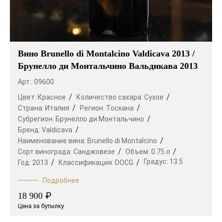
Вино Brunello di Montalcino Valdicava 2013 /
Брунелло ди Монтальчино Вальдикава 2013
Арт.: 09600
Цвет:
Красное
Количество сахара:
Сухое
Страна:
Италия
Регион:
Тоскана
Субрегион:
Брунелло ди Монтальчино
Бренд:
Valdicava
Наименование вина:
Brunello di Montalcino
Сорт винограда:
Санджовезе
Объем:
0.75 л
Градус:
13.5
Год:
2013
Классификация:
DOCG
Подробнее
₽
18 900
Цена за бутылку