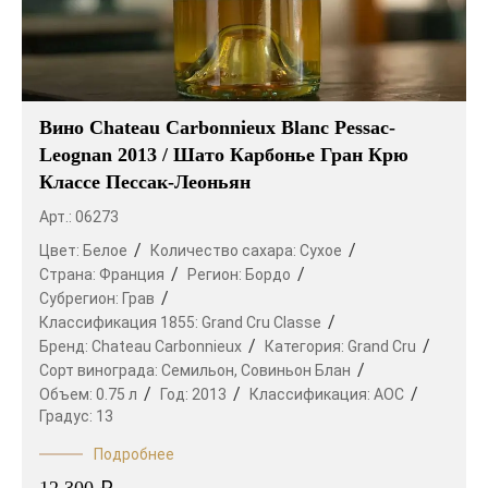
Вино Chateau Carbonnieux Blanc Pessac-
Leognan 2013 / Шато Карбонье Гран Крю
Классе Пессак-Леоньян
Арт.: 06273
Цвет:
Белое
Количество сахара:
Сухое
Страна:
Франция
Регион:
Бордо
Субрегион:
Грав
Классификация 1855:
Grand Cru Classe
Бренд:
Chateau Carbonnieux
Категория:
Grand Cru
Сорт винограда:
Семильон,
Совиньон Блан
Объем:
0.75 л
Год:
2013
Классификация:
AOC
Градус:
13
Подробнее
₽