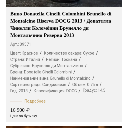
Вино Donatella Cinelli Colombini Brunello di
Montalcino Riserva DOCG 2013 / Донателла
Чинелли Коломбини Брунелло ди
Монтальчино Ризерва 2013
Арт.: 09571
Цвет:
Красное
Количество сахара:
Сухое
Страна:
Италия
Регион:
Тоскана
Субрегион:
Брунелло ди Монтальчино
Бренд:
Donatella Cinelli Colombini
Наименование вина:
Brunello di Montalcino
Сорт винограда:
Санджовезе
Объем:
0.75 л
Градус:
14.5
Год:
2013
Классификация:
DOCG
Подробнее
₽
16 900
Цена за бутылку