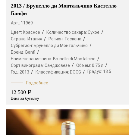
2013 / Брунелло ди Монтальчино Кастелло
Банфи
Арт.: 11969
Цвет:
Красное
Количество сахара:
Сухое
Страна:
Италия
Регион:
Тоскана
Субрегион:
Брунелло ди Монтальчино
Бренд:
Banfi
Наименование вина:
Brunello di Montalcino
Сорт винограда:
Санджовезе
Объем:
0.75 л
Градус:
13.5
Год:
2013
Классификация:
DOCG
Подробнее
₽
12 500
Цена за бутылку