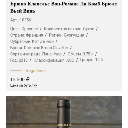
Брюно Клавелье Вон-Романе Ля Комб Брюле
Вьей Винь
Арт.: 10356
Цвет:
Красное
Количество сахара:
Сухое
Страна:
Франция
Регион:
Бургундия
Субрегион:
Кот де Нюи
Бренд:
Domaine Bruno Clavelier
Сорт винограда:
Пино Нуар
Объем:
0.75 л
Градус:
12.5
Год:
2013
Классификация:
AOC
Подробнее
₽
15 500
Цена за бутылку