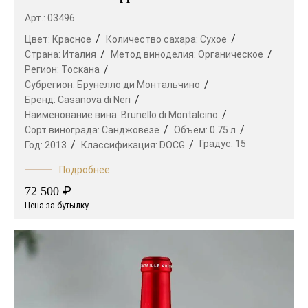
Арт.: 03496
Цвет:
Красное
Количество сахара:
Сухое
Страна:
Италия
Метод виноделия:
Органическое
Регион:
Тоскана
Субрегион:
Брунелло ди Монтальчино
Бренд:
Casanova di Neri
Наименование вина:
Brunello di Montalcino
Сорт винограда:
Санджовезе
Объем:
0.75 л
Градус:
15
Год:
2013
Классификация:
DOCG
Подробнее
₽
72 500
Цена за бутылку