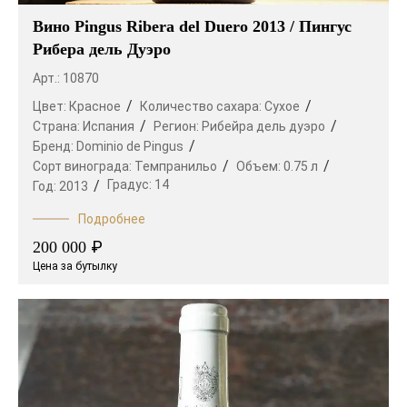
Вино Pingus Ribera del Duero 2013 / Пингус
Рибера дель Дуэро
Арт.: 10870
Цвет:
Красное
Количество сахара:
Сухое
Страна:
Испания
Регион:
Рибейра дель дуэро
Бренд:
Dominio de Pingus
Сорт винограда:
Темпранильо
Объем:
0.75 л
Градус:
14
Год:
2013
Подробнее
₽
200 000
Цена за бутылку