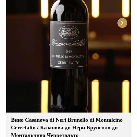
Розовые вина
Ром
Итальянские вина
Граппа
Французские вина
Водка
Испанские вина
Саке
Пиво
Вино Casanova di Neri Brunello di Montalcino
Cerretalto / Казанова ди Нери Брунелло ди
Монтальчино Черретальто