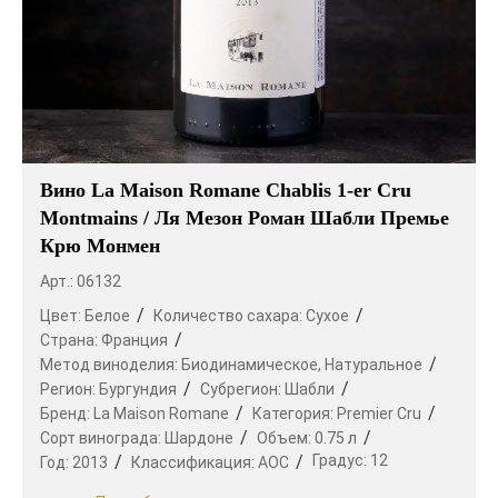
Вино La Maison Romane Chablis 1-er Cru
Montmains / Ля Мезон Роман Шабли Премье
Крю Монмен
Арт.: 06132
Цвет:
Белое
Количество сахара:
Сухое
Страна:
Франция
Метод виноделия:
Биодинамическое,
Натуральное
Регион:
Бургундия
Субрегион:
Шабли
Бренд:
La Maison Romane
Категория:
Premier Cru
Сорт винограда:
Шардоне
Объем:
0.75 л
Градус:
12
Год:
2013
Классификация:
AOC