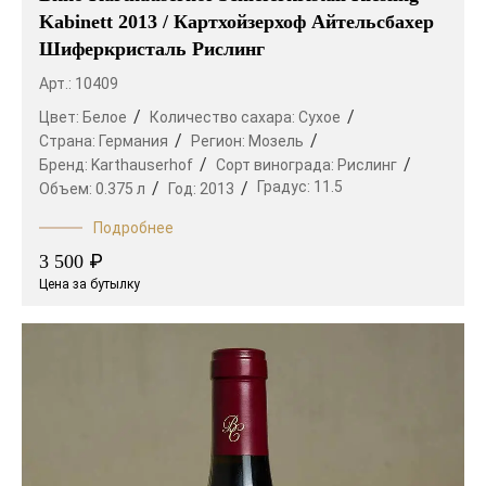
Kabinett 2013 / Картхойзерхоф Айтельсбахер
Шиферкристаль Рислинг
Арт.: 10409
Цвет:
Белое
Количество сахара:
Сухое
Страна:
Германия
Регион:
Мозель
Бренд:
Karthauserhof
Сорт винограда:
Рислинг
Градус:
11.5
Объем:
0.375 л
Год:
2013
Подробнее
₽
3 500
Цена за бутылку