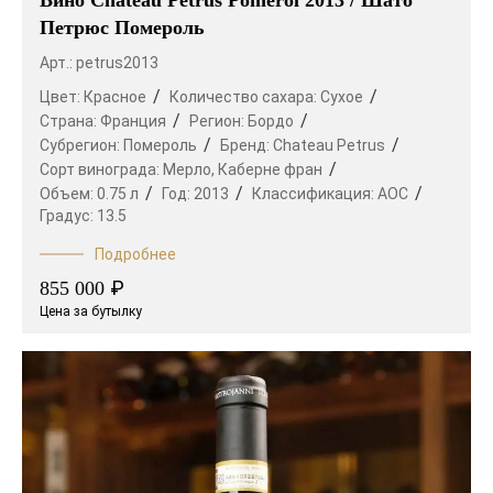
Вино Chateau Petrus Pomerol 2013 / Шато
Петрюс Помероль
Арт.: petrus2013
Цвет:
Красное
Количество сахара:
Сухое
Страна:
Франция
Регион:
Бордо
Субрегион:
Помероль
Бренд:
Chateau Petrus
Сорт винограда:
Мерло,
Каберне фран
Объем:
0.75 л
Год:
2013
Классификация:
AOC
Градус:
13.5
Подробнее
₽
855 000
Цена за бутылку