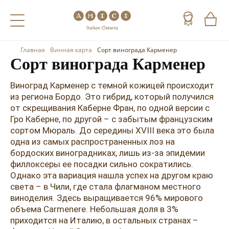
Главная
Винная карта
Сорт винограда Карменер
Назад
Назад
Назад
Сорт винограда Карменер
Холодные напитки
Вино
Виски
Виноград Карменер с темной кожицей происходит
из региона Бордо. Это гибрид, который получился
Чай
Шампанское
Коньяк
от скрещивания Каберне Фран, по одной версии с
Гро Каберне, по другой – с забытым французским
Кофе
Игристое вино
Арманьяк
сортом Мюраль. До середины XVIII века это была
одна из самых распространенных лоз на
Портвейн
Текила
бордоских виноградниках, лишь из-за эпидемии
филлоксеры ее посадки сильно сократились.
Херес
Мескаль
Однако эта вариация нашла успех на другом краю
Красные вина
Кальвадос
света – в Чили, где стала флагманом местного
виноделия. Здесь выращивается 96% мирового
Белые вина
Джин
объема Carmenere. Небольшая доля в 3%
приходится на Италию, в остальных странах –