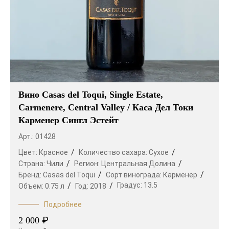
Вино Casas del Toqui, Single Estate,
Carmenere, Central Valley / Каса Дел Токи
Карменер Сингл Эстейт
Арт.: 01428
Цвет:
Красное
Количество сахара:
Сухое
Страна:
Чили
Регион:
Центральная Долина
Бренд:
Casas del Toqui
Сорт винограда:
Карменер
Градус:
13.5
Объем:
0.75 л
Год:
2018
Подробнее
₽
2 000