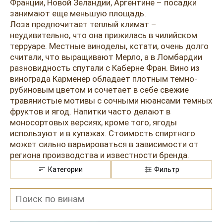
Розовые вина
Ром
Франции, Новой Зеландии, Аргентине – посадки
занимают еще меньшую площадь.
Итальянские вина
Граппа
Лоза предпочитает теплый климат –
неудивительно, что она прижилась в чилийском
Французские вина
Водка
терруаре. Местные виноделы, кстати, очень долго
считали, что выращивают Мерло, а в Ломбардии
Испанские вина
Саке
разновидность спутали с Каберне Фран. Вино из
винограда Карменер обладает плотным темно-
Пиво
рубиновым цветом и сочетает в себе свежие
травянистые мотивы с сочными нюансами темных
фруктов и ягод. Напитки часто делают в
моносортовых версиях, кроме того, ягоды
используют и в купажах. Стоимость спиртного
может сильно варьироваться в зависимости от
региона производства и известности бренда.
Категории
Фильтр