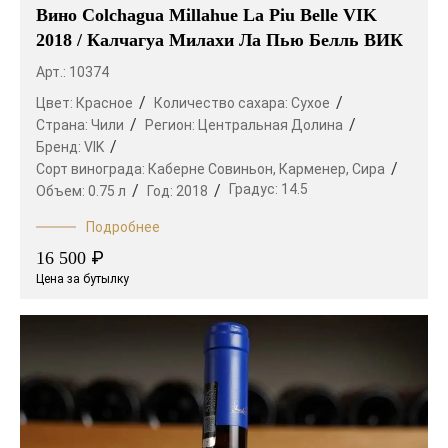
Вино Colchagua Millahue La Piu Belle VIK
2018 / Калчагуа Милахи Ла Пью Белль ВИК
Арт.: 10374
Цвет:
Красное
Количество сахара:
Сухое
Страна:
Чили
Регион:
Центральная Долина
Бренд:
VIK
Сорт винограда:
Каберне Совиньон,
Карменер,
Сира
Градус:
14.5
Объем:
0.75 л
Год:
2018
Подробнее
₽
16 500
Цена за бутылку