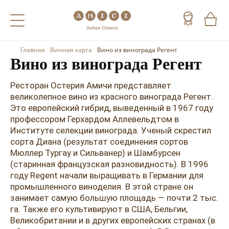
Главная
Винная карта
Вино из винограда Регент
Назад
Назад
Назад
Вино из винограда Регент
Холодные напитки
Вино
Виски
Ресторан Остерия Амичи представляет
великолепное вино из красного винограда Регент.
Чай
Шампанское
Коньяк
Это европейский гибрид, выведенный в 1967 году
профессором Герхардом Аллевельдтом в
Кофе
Игристое вино
Арманьяк
Институте селекции винограда. Ученый скрестил
сорта Диана (результат соединения сортов
Портвейн
Текила
Мюллер Тургау и Сильванер) и Шамбурсен
(старинная французская разновидность). В 1996
Херес
Мескаль
году Regent начали выращивать в Германии для
Красные вина
Кальвадос
промышленного виноделия. В этой стране он
занимает самую большую площадь — почти 2 тыс.
Белые вина
Джин
га. Также его культивируют в США, Бельгии,
Великобритании и в других европейских странах (в