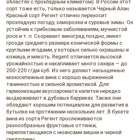
Розовые вина
Ром
областях с прохладным климатом). В России этот
сорт тоже есть, только называется Черный Алан.
Итальянские вина
Граппа
Красный сорт Регент отлично переносит
прохладную погоду, заморозки и суровые зимы. Он
Французские вина
Водка
устойчив к грибковым заболеваниям, мучнистой
росе и т. п. Созревает виноград поздно, имеет
Испанские вина
Саке
грозди среднего размера конической формы с
круглыми ягодами, у которых сильно окрашены и
Пиво
кожица, и мякоть. Regent отличается высокой
урожайностью и накапливает много сахара — до
200-220 г/дм куб. Из него делают насыщенные
моносепажные вина с хорошо выраженной
танинностью и сильной ароматикой. Для
гармонизации вкусоаромата напитки нередко
выдерживают в дубовых барриках. Также они
обладают хорошим потенциалом для развития в
бутылке на протяжении нескольких лет. В букете
вина из сорта Регент прослеживаются
разнообразные фруктовые оттенки,
переплетающиеся с нюансами вишни и черной
смородины.