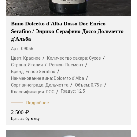
Вино Dolcetto d'Alba Dosso Doc Enrico
Serafino / Энрико Серафино Доссо Дольчетто
д'Альба
Арт.: 09056
Цвет:
Красное
Количество сахара:
Сухое
Страна:
Италия
Регион:
Пьемонт
Бренд:
Enrico Serafino
Наименование вина:
Dolcetto d`Alba
Сорт винограда:
Дольчетта
Объем:
0.75 л
Градус:
12.5
Классификация:
DOC
Подробнее
₽
2 500
Цена за бутылку