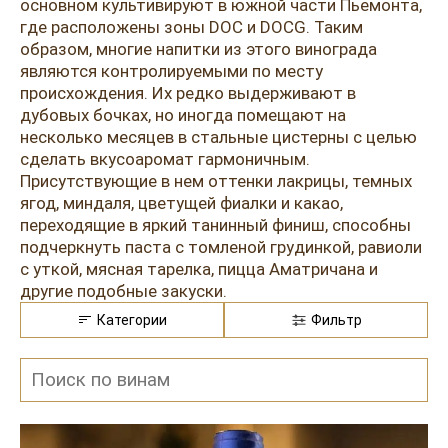
Розовые вина
Ром
основном культивируют в южной части Пьемонта,
где расположены зоны DOC и DOCG. Таким
Итальянские вина
Граппа
образом, многие напитки из этого винограда
являются контролируемыми по месту
Французские вина
Водка
происхождения. Их редко выдерживают в
дубовых бочках, но иногда помещают на
Испанские вина
Саке
несколько месяцев в стальные цистерны с целью
сделать вкусоаромат гармоничным.
Пиво
Присутствующие в нем оттенки лакрицы, темных
ягод, миндаля, цветущей фиалки и какао,
переходящие в яркий танинный финиш, способны
подчеркнуть паста с томленой грудинкой, равиоли
с уткой, мясная тарелка, пицца Аматричана и
другие подобные закуски.
Категории
Фильтр