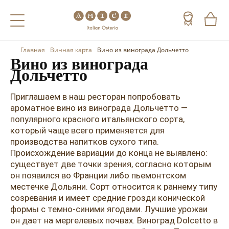
Главная
Винная карта
Вино из винограда Дольчетто
Назад
Назад
Назад
Вино из винограда
Дольчетто
Холодные напитки
Вино
Виски
Приглашаем в наш ресторан попробовать
Чай
Шампанское
Коньяк
ароматное вино из винограда Дольчетто —
популярного красного итальянского сорта,
Кофе
Игристое вино
Арманьяк
который чаще всего применяется для
производства напитков сухого типа.
Портвейн
Текила
Происхождение вариации до конца не выявлено:
существует две точки зрения, согласно которым
Херес
Мескаль
он появился во Франции либо пьемонтском
Красные вина
Кальвадос
местечке Дольяни. Сорт относится к раннему типу
созревания и имеет средние грозди конической
Белые вина
Джин
формы с темно-синими ягодами. Лучшие урожаи
он дает на мергелевых почвах. Виноград Dolcetto в