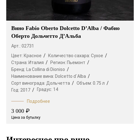
Вино Fabio Oberto Dolcetto D’Alba / Фабио
Оберто Дольчетто Д’Альба
Арт.: 02731
Цвет:
Красное
Количество сахара:
Сухое
Страна:
Италия
Регион:
Пьемонт
Бренд:
La Collina di Dioniso
Наименование вина:
Dolcetto d`Alba
Сорт винограда:
Дольчетта
Объем:
0.75 л
Градус:
14
Год:
2017
Подробнее
₽
3 000
Цена за бутылку
Интересное про вино