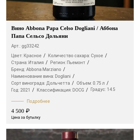
Вино Abbona Papa Celso Dogliani / Аббона
Папа Сельсо Дольяни
Арт.: gg33242
Цвет:
Красное
Количество сахара:
Сухое
Страна:
Италия
Регион:
Пьемонт
Бренд:
Abbona Marziano
Наименование вина:
Dogliani
Сорт винограда:
Дольчетта
Объем:
0.75 л
Градус:
14.5
Год:
2021
Классификация:
DOCG
Подробнее
₽
4 500
Цена за бутылку