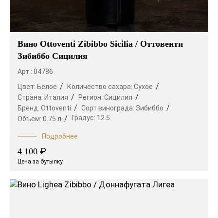
Вино Ottoventi Zibibbo Sicilia / Оттовенти
Зибиббо Сицилия
Арт.: 04786
Цвет:
Белое
Количество сахара:
Сухое
Страна:
Италия
Регион:
Сицилия
Бренд:
Ottoventi
Сорт винограда:
Зибиббо
Градус:
12.5
Объем:
0.75 л
Подробнее
₽
4 100
Цена за бутылку