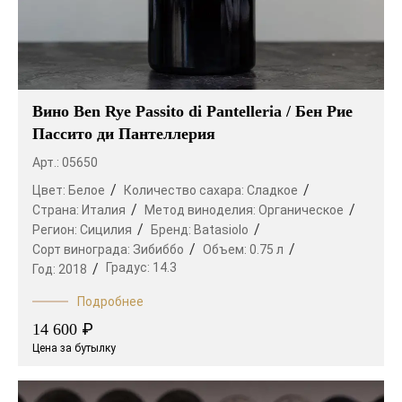
Вино Ben Rye Passito di Pantelleria / Бен Рие
Пассито ди Пантеллерия
Арт.: 05650
Цвет:
Белое
Количество сахара:
Сладкое
Страна:
Италия
Метод виноделия:
Органическое
Регион:
Сицилия
Бренд:
Batasiolo
Сорт винограда:
Зибиббо
Объем:
0.75 л
Градус:
14.3
Год:
2018
Подробнее
₽
14 600
Цена за бутылку