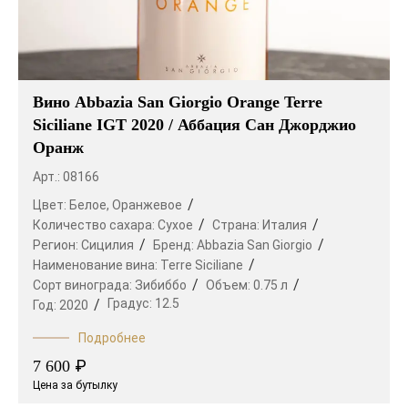
Вино Abbazia San Giorgio Orange Terre
Siciliane IGT 2020 / Аббация Сан Джорджио
Оранж
Арт.: 08166
Цвет:
Белое,
Оранжевое
Количество сахара:
Сухое
Страна:
Италия
Регион:
Сицилия
Бренд:
Abbazia San Giorgio
Наименование вина:
Terre Siciliane
Сорт винограда:
Зибиббо
Объем:
0.75 л
Градус:
12.5
Год:
2020
Подробнее
₽
7 600
Цена за бутылку