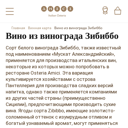
Главная
Винная карта
Вино из винограда Зибиббо
Назад
Назад
Назад
Вино из винограда Зибиббо
Холодные напитки
Вино
Виски
Сорт белого винограда Зибиббо, также известный
под наименованием «Мускат Александрийский»,
Чай
Шампанское
Коньяк
применяется для производства итальянских вин,
некоторые из которых можно попробовать в
Кофе
Игристое вино
Арманьяк
ресторане Osteria Amici. Эта вариация
культивируется хозяйствами с острова
Портвейн
Текила
Пантеллерия для производства сладких версий
напитка, однако также применяется компаниями
Херес
Мескаль
из других частей страны (преимущественно
Красные вина
Кальвадос
Сицилии), предпочитающими производить сухие
вина. Ягоды сорта Zibibbo, имеющие золотисто-
Белые вина
Джин
соломенный оттенок с изумрудным отливом и
богатый узнаваемый аромат, могут применяться