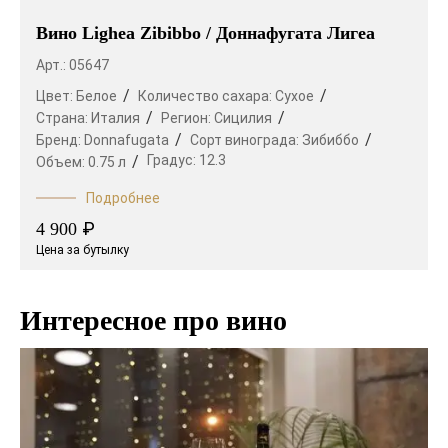
Вино Lighea Zibibbo / Доннафугата Лигеа
Арт.: 05647
Цвет:
Белое
Количество сахара:
Сухое
Страна:
Италия
Регион:
Сицилия
Бренд:
Donnafugata
Сорт винограда:
Зибиббо
Градус:
12.3
Объем:
0.75 л
Подробнее
₽
4 900
Цена за бутылку
Интересное про вино