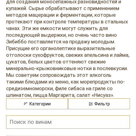
Розовые вина
Ром
для создания моносепажных разновидностей и
купажей. Сырье обрабатывают с применением
Итальянские вина
Граппа
методов мацерации и ферментации, которые
протекают при контроле температуры в стальных
Французские вина
Водка
чанах. Эти же емкости могут служить для
последующей выдержки, но очень часто вино
Испанские вина
Саке
Зибиббо поставляется на продажу молодым.
Присущие его органолептике выразительные
Пиво
отголоски сухофруктов, свежих апельсина и лайма,
цукатов, белых цветов оттеняют свежие
минерально-крыжовниковые нотки в послевкусии.
Мы советуем сопровождать этот алкоголь
такими блюдами из меню, как морепродукты по-
средиземноморски, филе сибаса на гриле со
шпинатом, пицца Маргарита, салат «Нисуаз».
Категории
Фильтр