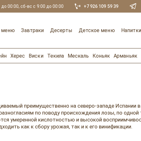
 до 00:00, сб-вс с 9:00 до 00:00
+7 926 109 59 39
е меню
Завтраки
Десерты
Детское меню
Напитк
ейн
Херес
Виски
Текила
Мескаль
Коньяк
Арманьяк
щиваемый преимущественно на северо-западе Испании в 
 разногласиям по поводу происхождения лозы, по одной 
ются умеренной кислотностью и высокой восприимчивос
одить как к сбору урожая, так и к его винификации.