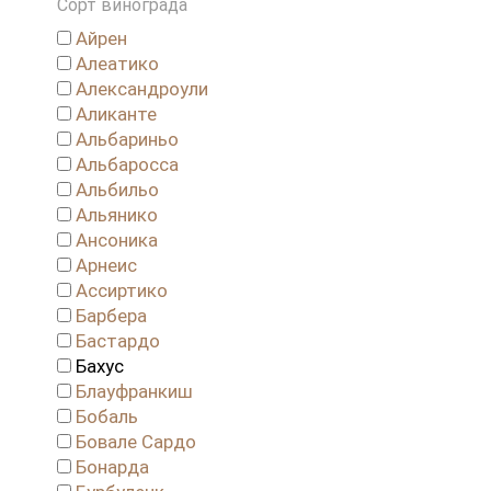
Сорт винограда
Айрен
Алеатико
Александроули
Аликанте
Альбариньо
Альбаросса
Альбильо
Альянико
Ансоника
Арнеис
Ассиртико
Барбера
Бастардо
Бахус
Блауфранкиш
Бобаль
Бовале Сардо
Бонарда