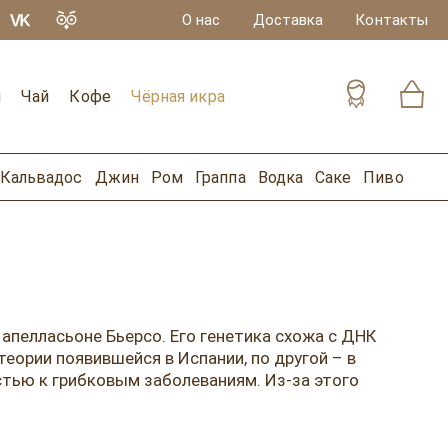
О нас
Доставка
Контакты
и
Чай
Кофе
Чёрная икра
Кальвадос
Джин
Ром
Граппа
Водка
Саке
Пиво
апелласьоне Бьерсо. Его генетика схожа с ДНК
теории появившейся в Испании, по другой – в
тью к грибковым заболеваниям. Из-за этого