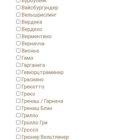
Бурбуленк
Вайсбургундер
Вельшрислинг
Вердека
Вердехо
Верментино
Верначча
Вионье
Гамэ
Гарганега
Гевюрцтраминер
Грасиано
Грекетто
Греко
Гренаш / Гарнача
Гренаш Блан
Грилло
Гролло Гри
Гроссо
Грюнер Вельтлинер