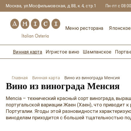
Москва, ул.Мосфильмовская, д.88, к.4, стр.1
Пн-пт с 08:00
Меню ресторана
Японско
Винная карта
Игристое вино
Шампанское
Портв
Главная
Винная карта
Вино из винограда Менсия
Вино из винограда Менсия
Mencia – технический красный сорт винограда, выра
португальской вариации Жаен (Хаен), что приводит к
Португалии. Ягоды этой разновидности характеризу
виноделам приходится с большей тщательностью подх