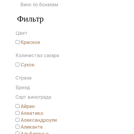
Вино по бокалам
Фильтр
Цвет
Красное
Количество сахара
Сухое
Страна
Бренд
Сорт винограда
Айрен
Алеатико
Александроули
Аликанте
Альбариньо