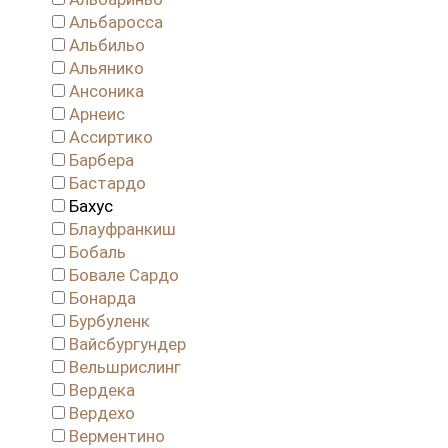
Альбаросса
Альбильо
Альянико
Ансоника
Арнеис
Ассиртико
Барбера
Бастардо
Бахус
Блауфранкиш
Бобаль
Бовале Сардо
Бонарда
Бурбуленк
Вайсбургундер
Вельшрислинг
Вердека
Вердехо
Верментино