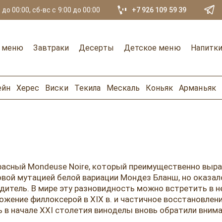
 до 00:00, сб-вс с 9:00 до 00:00
+7 926 109 59 39
е меню
Завтраки
Десерты
Детское меню
Напитк
ейн
Херес
Виски
Текила
Мескаль
Коньяк
Арманьяк
расный Mondeuse Noire, который преимущественно выр
овой мутацией белой вариации Мондез Бланш, но оказал
родитель. В мире эту разновидность можно встретить в 
жение филлоксерой в XIX в. и частичное восстановление 
 в начале XXI столетия виноделы вновь обратили вниман