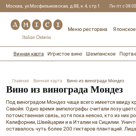
Москва, ул.Мосфильмовская, д.88, к.4, стр.1
Пн-пт с 08:00
Меню ресторана
Японско
Винная карта
Игристое вино
Шампанское
Портв
Главная
Винная карта
Вино из винограда Мондез
Вино из винограда Мондез
Под виноградом Мондез чаще всего имеется ввиду к
Савойя. Одно время ампелографы считали лозу цвет
потомственная связь, хотя пока неясно, кто из них 
Калифорнии, Швейцарии и в Италии на Сицилии. Уничто
оставалось чуть более 200 гектаров плантаций. Лишь