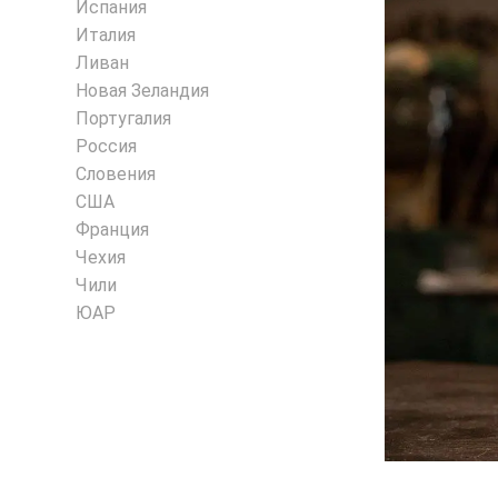
Испания
Италия
Ливан
Новая Зеландия
Португалия
Россия
Словения
США
Франция
Чехия
Чили
ЮАР