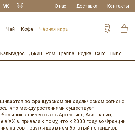
О нас
Доставка
Контакты
и
Чай
Кофе
Чёрная икра
Кальвадос
Джин
Ром
Граппа
Водка
Саке
Пиво
ащивается во французском винодельческом регионе
ось, что между растениями существует
небольших количествах в Аргентине, Австралии,
в XX в. привели к тому, что к 2000 году во Франции
ие на сорт, разглядев в нем богатый потенциал.