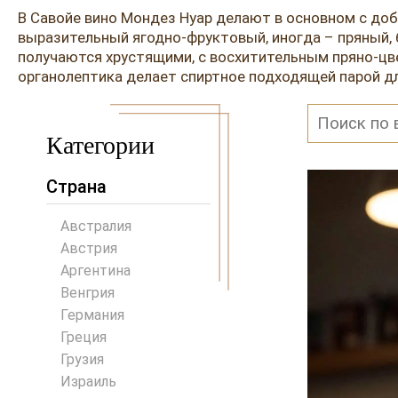
В Савойе вино Мондез Нуар делают в основном с доб
выразительный ягодно-фруктовый, иногда – пряный, 
получаются хрустящими, с восхитительным пряно-цв
органолептика делает спиртное подходящей парой дл
Категории
Страна
Австралия
Австрия
Аргентина
Венгрия
Германия
Греция
Грузия
Израиль