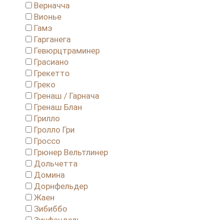
Верначча
Вионье
Гамэ
Гарганега
Гевюрцтраминер
Грасиано
Грекетто
Греко
Гренаш / Гарнача
Гренаш Блан
Грилло
Гролло Гри
Гроссо
Грюнер Вельтлинер
Дольчетта
Домина
Дорнфельдер
Жаен
Зибиббо