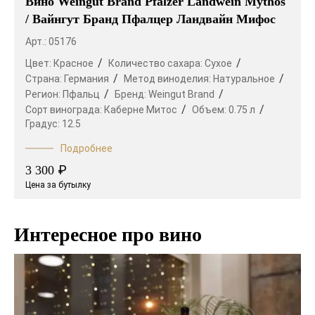
Вино Weingut Brand Pfalzer Landwein Mythos
/ Вайнгут Бранд Пфалцер Ландвайн Мифос
Арт.: 05176
Цвет:
Красное
Количество сахара:
Сухое
Страна:
Германия
Метод виноделия:
Натуральное
Регион:
Пфальц
Бренд:
Weingut Brand
Сорт винограда:
Каберне Митос
Объем:
0.75 л
Градус:
12.5
Подробнее
₽
3 300
Цена за бутылку
Интересное про вино