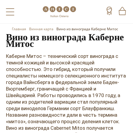
Главная
Винная карта
Вино из винограда Каберне Митос
Назад
Назад
Назад
Вино из винограда Каберне
Митос
Холодные напитки
Вино
Виски
Каберне Митос – технический сорт винограда с
Чай
Шампанское
Коньяк
темной кожицей и высокой красящей
способностью. Это гибрид, который получили
Кофе
Игристое вино
Арманьяк
специалисты немецкого селекционного института
города Вайнсберга в федеральной земле Баден-
Портвейн
Текила
Вюртемберг, граничащей с Францией и
Швейцарией. Работы проводились в 1970 году, а
Херес
Мескаль
одним из родителей вариации стал популярный
Красные вина
Кальвадос
среди виноделов Германии сорт Блауфранкиш.
Название разновидности дали в честь термина
Белые вина
Джин
«митоз», означающего процесс деления клеток.
Вино из винограда Cabernet Mitos получается