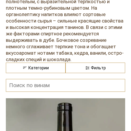
Розовые вина
Ром
полнотелым, с выразительной терпкостью и
плотным темно-рубиновым цветом. На
Итальянские вина
Граппа
органолептику напитков влияют сортовые
особенности сырья – сильные красящие свойства
Французские вина
Водка
и высокая концентрация танинов. В связи с этими
же факторами спиртное рекомендуется
Испанские вина
Саке
выдерживать в дубе. Бочковое созревание
немного сглаживает терпкие тона и обогащает
Пиво
вкусоаромат нотами табака, кедра, ванили, остро-
сладких специй и шоколада.
Категории
Фильтр