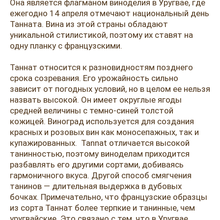
Розовые вина
Ром
Она является флагманом виноделия в Уругвае, где
ежегодно 14 апреля отмечают национальный день
Итальянские вина
Граппа
Танната. Вина из этой страны обладают
уникальной стилистикой, поэтому их ставят на
Французские вина
Водка
одну планку с французскими.
Испанские вина
Саке
Таннат относится к разновидностям позднего
срока созревания. Его урожайность сильно
Пиво
зависит от погодных условий, но в целом ее нельзя
назвать высокой. Он имеет округлые ягоды
средней величины с темно-синей толстой
кожицей. Виноград используется для создания
красных и розовых вин как моносепажных, так и
купажированных. Tannat отличается высокой
танинностью, поэтому виноделам приходится
разбавлять его другими сортами, добиваясь
гармоничного вкуса. Другой способ смягчения
танинов — длительная выдержка в дубовых
бочках. Примечательно, что французские образцы
из сорта Таннат более терпкие и танинные, чем
уругвайские. Это связано с тем, что в Уругвае