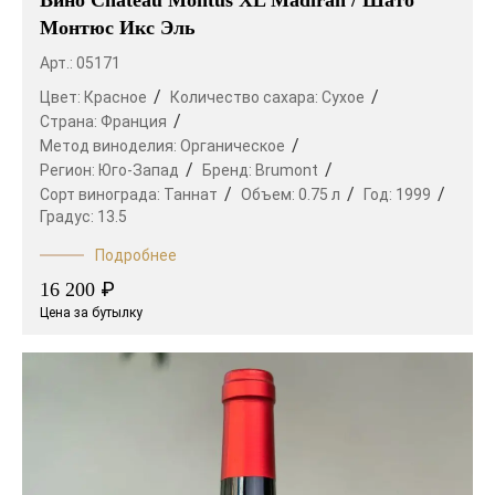
Вино Chateau Montus XL Madiran / Шато
Монтюс Икс Эль
Арт.: 05171
Цвет:
Красное
Количество сахара:
Сухое
Страна:
Франция
Метод виноделия:
Органическое
Регион:
Юго-Запад
Бренд:
Brumont
Сорт винограда:
Таннат
Объем:
0.75 л
Год:
1999
Градус:
13.5
Подробнее
₽
16 200
Цена за бутылку