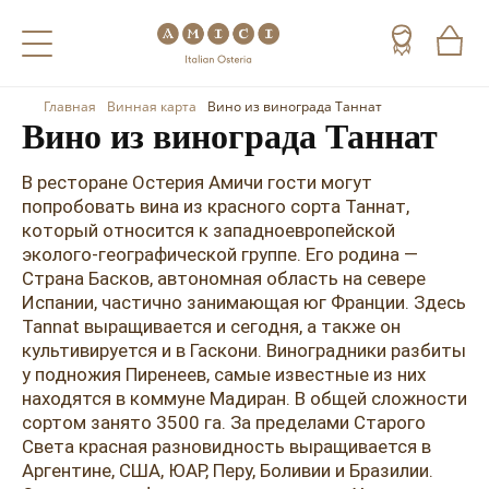
Главная
Винная карта
Вино из винограда Таннат
Назад
Назад
Назад
Вино из винограда Таннат
Холодные напитки
Вино
Виски
В ресторане Остерия Амичи гости могут
попробовать вина из красного сорта Таннат,
Чай
Шампанское
Коньяк
который относится к западноевропейской
эколого-географической группе. Его родина —
Кофе
Игристое вино
Арманьяк
Страна Басков, автономная область на севере
Испании, частично занимающая юг Франции. Здесь
Портвейн
Текила
Tannat выращивается и сегодня, а также он
культивируется и в Гаскони. Виноградники разбиты
Херес
Мескаль
у подножия Пиренеев, самые известные из них
Красные вина
Кальвадос
находятся в коммуне Мадиран. В общей сложности
сортом занято 3500 га. За пределами Старого
Белые вина
Джин
Света красная разновидность выращивается в
Аргентине, США, ЮАР, Перу, Боливии и Бразилии.