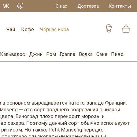
О нас
Доставка
Контакты
и
Чай
Кофе
Чёрная икра
Кальвадос
Джин
Ром
Граппа
Водка
Саке
Пиво
ый в основном выращивается на юго-западе Франции.
Manseng — это сорт позднего созревания с низкой
вета. Виноград плохо переносит морозы и
во сахара. Поэтому данный сорт обычно используют
тритисом. Но также Petit Manseng нередко
 с отчетливо сладковатыми карамельными и