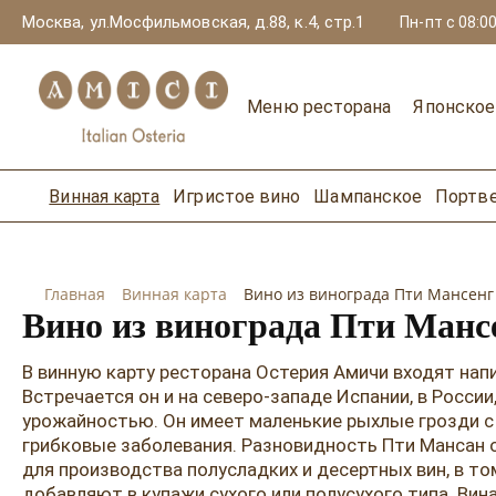
Москва, ул.Мосфильмовская, д.88, к.4, стр.1
Пн-пт с 08:00
Меню ресторана
Японско
Винная карта
Игристое вино
Шампанское
Портв
Главная
Винная карта
Вино из винограда Пти Мансенг
Вино из винограда Пти Манс
В винную карту ресторана Остерия Амичи входят нап
Встречается он и на северо-западе Испании, в Росси
урожайностью. Он имеет маленькие рыхлые грозди с
грибковые заболевания. Разновидность Пти Мансан 
для производства полусладких и десертных вин, в то
добавляют в купажи сухого или полусухого типа. В