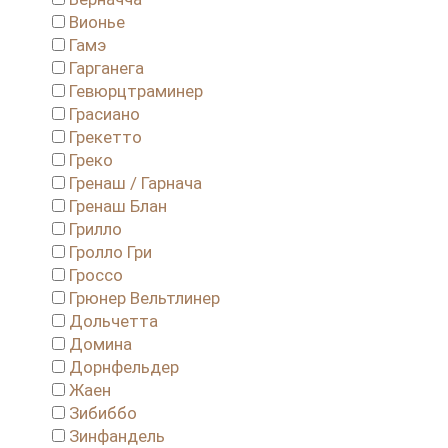
Вионье
Гамэ
Гарганега
Гевюрцтраминер
Грасиано
Грекетто
Греко
Гренаш / Гарнача
Гренаш Блан
Грилло
Гролло Гри
Гроссо
Грюнер Вельтлинер
Дольчетта
Домина
Дорнфельдер
Жаен
Зибиббо
Зинфандель