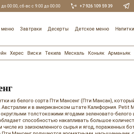
 до 00:00, сб-вс с 9:00 до 00:00
+7 926 109 59 39
е меню
Завтраки
Десерты
Детское меню
Напитк
ейн
Херес
Виски
Текила
Мескаль
Коньяк
Арманьяк
енг
итки из белого сорта Пти Мансенг (Пти Мансан), котор
и, Австралии и в американском штате Калифорния. Petit 
 округлыми толстокожими ягодами зеленовато-белого ц
обладает способностью накапливать большое количест
м числе из заизюмленного сырья и ягод, пораженных бо
ина Пти Мансенг получаются ароматными, насыщенными,