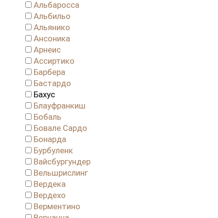
Альбаросса
Альбильо
Альянико
Ансоника
Арнеис
Ассиртико
Барбера
Бастардо
Бахус
Блауфранкиш
Бобаль
Бовале Сардо
Бонарда
Бурбуленк
Вайсбургундер
Вельшрислинг
Вердека
Вердехо
Верментино
Верначча